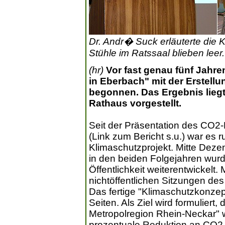
Dr. Andr� Suck erläuterte die
Stühle im Ratssaal blieben leer.
(hr)
Vor fast genau fünf Jahr
in Eberbach" mit der Erstell
begonnen. Das Ergebnis liegt
Rathaus vorgestellt.
Seit der Präsentation des CO
(Link zum Bericht s.u.) war es
Klimaschutzprojekt. Mitte Deze
in den beiden Folgejahren wur
Öffentlichkeit weiterentwickelt
nichtöffentlichen Sitzungen d
Das fertige "Klimaschutzkonze
Seiten. Als Ziel wird formuliert
Metropolregion Rhein-Neckar" w
prozentuale Reduktion an CO2-