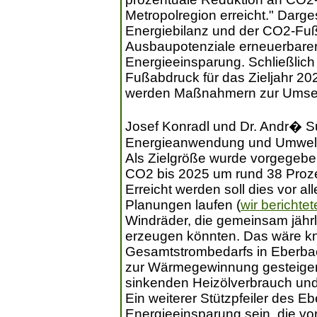
Metropolregion erreicht." Darge
Energiebilanz und der CO2-Fu
Ausbaupotenziale erneuerbarer
Energieeinsparung. Schließlich
Fußabdruck für das Zieljahr 2025
werden Maßnahmern zur Umset
Josef Konradl und Dr. Andr� Su
Energieanwendung und Umwelt
Als Zielgröße wurde vorgegebe
CO2 bis 2025 um rund 38 Proz
Erreicht werden soll dies vor al
Planungen laufen (
wir berichte
Windräder, die gemeinsam jähr
erzeugen könnten. Das wäre kn
Gesamtstrombedarfs in Eberbac
zur Wärmegewinnung gesteigert
sinkenden Heizölverbrauch und
Ein weiterer Stützpfeiler des 
Energieeinsparung sein, die vor 