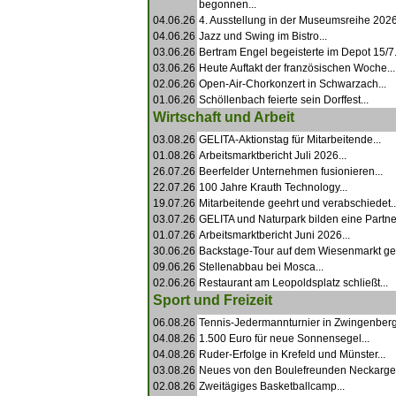
begonnen...
04.06.26
4. Ausstellung in der Museumsreihe 2026.
04.06.26
Jazz und Swing im Bistro...
03.06.26
Bertram Engel begeisterte im Depot 15/7.
03.06.26
Heute Auftakt der französischen Woche...
02.06.26
Open-Air-Chorkonzert in Schwarzach...
01.06.26
Schöllenbach feierte sein Dorffest...
Wirtschaft und Arbeit
03.08.26
GELITA-Aktionstag für Mitarbeitende...
01.08.26
Arbeitsmarktbericht Juli 2026...
26.07.26
Beerfelder Unternehmen fusionieren...
22.07.26
100 Jahre Krauth Technology...
19.07.26
Mitarbeitende geehrt und verabschiedet..
03.07.26
GELITA und Naturpark bilden eine Partner
01.07.26
Arbeitsmarktbericht Juni 2026...
30.06.26
Backstage-Tour auf dem Wiesenmarkt ge
09.06.26
Stellenabbau bei Mosca...
02.06.26
Restaurant am Leopoldsplatz schließt...
Sport und Freizeit
06.08.26
Tennis-Jedermannturnier in Zwingenberg.
04.08.26
1.500 Euro für neue Sonnensegel...
04.08.26
Ruder-Erfolge in Krefeld und Münster...
03.08.26
Neues von den Boulefreunden Neckarger
02.08.26
Zweitägiges Basketballcamp...