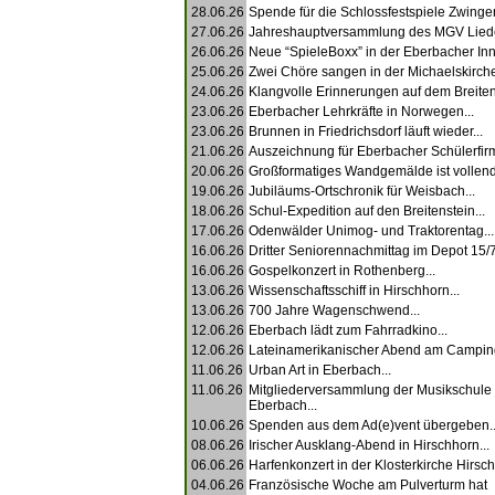
28.06.26
Spende für die Schlossfestspiele Zwingen
27.06.26
Jahreshauptversammlung des MGV Liede
26.06.26
Neue “SpieleBoxx” in der Eberbacher Inne
25.06.26
Zwei Chöre sangen in der Michaelskirche
24.06.26
Klangvolle Erinnerungen auf dem Breitens
23.06.26
Eberbacher Lehrkräfte in Norwegen...
23.06.26
Brunnen in Friedrichsdorf läuft wieder...
21.06.26
Auszeichnung für Eberbacher Schülerfirm
20.06.26
Großformatiges Wandgemälde ist vollende
19.06.26
Jubiläums-Ortschronik für Weisbach...
18.06.26
Schul-Expedition auf den Breitenstein...
17.06.26
Odenwälder Unimog- und Traktorentag...
16.06.26
Dritter Seniorennachmittag im Depot 15/7.
16.06.26
Gospelkonzert in Rothenberg...
13.06.26
Wissenschaftsschiff in Hirschhorn...
13.06.26
700 Jahre Wagenschwend...
12.06.26
Eberbach lädt zum Fahrradkino...
12.06.26
Lateinamerikanischer Abend am Campingp
11.06.26
Urban Art in Eberbach...
11.06.26
Mitgliederversammlung der Musikschule
Eberbach...
10.06.26
Spenden aus dem Ad(e)vent übergeben..
08.06.26
Irischer Ausklang-Abend in Hirschhorn...
06.06.26
Harfenkonzert in der Klosterkirche Hirsch
04.06.26
Französische Woche am Pulverturm hat