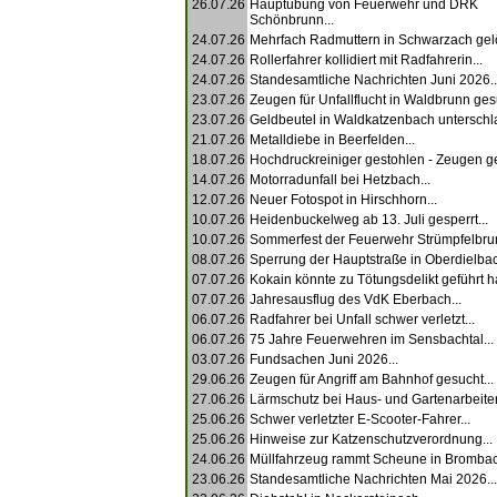
26.07.26
Hauptübung von Feuerwehr und DRK
Schönbrunn...
24.07.26
Mehrfach Radmuttern in Schwarzach gelös
24.07.26
Rollerfahrer kollidiert mit Radfahrerin...
24.07.26
Standesamtliche Nachrichten Juni 2026..
23.07.26
Zeugen für Unfallflucht in Waldbrunn gesu
23.07.26
Geldbeutel in Waldkatzenbach unterschla
21.07.26
Metalldiebe in Beerfelden...
18.07.26
Hochdruckreiniger gestohlen - Zeugen ge
14.07.26
Motorradunfall bei Hetzbach...
12.07.26
Neuer Fotospot in Hirschhorn...
10.07.26
Heidenbuckelweg ab 13. Juli gesperrt...
10.07.26
Sommerfest der Feuerwehr Strümpfelbrun
08.07.26
Sperrung der Hauptstraße in Oberdielbac
07.07.26
Kokain könnte zu Tötungsdelikt geführt h
07.07.26
Jahresausflug des VdK Eberbach...
06.07.26
Radfahrer bei Unfall schwer verletzt...
06.07.26
75 Jahre Feuerwehren im Sensbachtal...
03.07.26
Fundsachen Juni 2026...
29.06.26
Zeugen für Angriff am Bahnhof gesucht...
27.06.26
Lärmschutz bei Haus- und Gartenarbeiten
25.06.26
Schwer verletzter E-Scooter-Fahrer...
25.06.26
Hinweise zur Katzenschutzverordnung...
24.06.26
Müllfahrzeug rammt Scheune in Brombach
23.06.26
Standesamtliche Nachrichten Mai 2026...