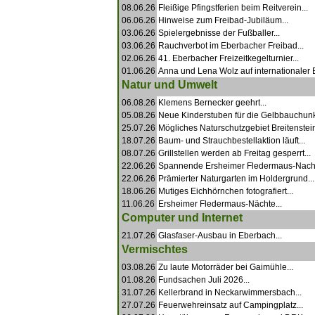
08.06.26
Fleißige Pfingstferien beim Reitverein...
06.06.26
Hinweise zum Freibad-Jubiläum...
03.06.26
Spielergebnisse der Fußballer...
03.06.26
Rauchverbot im Eberbacher Freibad...
02.06.26
41. Eberbacher Freizeitkegelturnier...
01.06.26
Anna und Lena Wolz auf internationaler 
Natur und Umwelt
06.08.26
Klemens Bernecker geehrt...
05.08.26
Neue Kinderstuben für die Gelbbauchunk
25.07.26
Mögliches Naturschutzgebiet Breitenstein
18.07.26
Baum- und Strauchbestellaktion läuft...
08.07.26
Grillstellen werden ab Freitag gesperrt...
22.06.26
Spannende Ersheimer Fledermaus-Nacht
22.06.26
Prämierter Naturgarten im Holdergrund...
18.06.26
Mutiges Eichhörnchen fotografiert...
11.06.26
Ersheimer Fledermaus-Nächte...
Computer und Internet
21.07.26
Glasfaser-Ausbau in Eberbach...
Vermischtes
03.08.26
Zu laute Motorräder bei Gaimühle...
01.08.26
Fundsachen Juli 2026...
31.07.26
Kellerbrand in Neckarwimmersbach...
27.07.26
Feuerwehreinsatz auf Campingplatz...