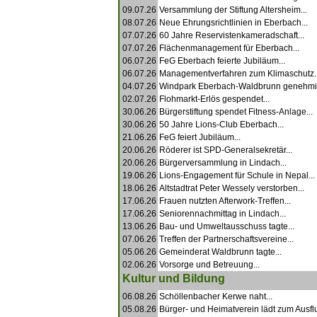
09.07.26
Versammlung der Stiftung Altersheim...
08.07.26
Neue Ehrungsrichtlinien in Eberbach...
07.07.26
60 Jahre Reservistenkameradschaft...
07.07.26
Flächenmanagement für Eberbach...
06.07.26
FeG Eberbach feierte Jubiläum...
06.07.26
Managementverfahren zum Klimaschutz..
04.07.26
Windpark Eberbach-Waldbrunn genehmig
02.07.26
Flohmarkt-Erlös gespendet...
30.06.26
Bürgerstiftung spendet Fitness-Anlage...
30.06.26
50 Jahre Lions-Club Eberbach...
21.06.26
FeG feiert Jubiläum...
20.06.26
Röderer ist SPD-Generalsekretär...
20.06.26
Bürgerversammlung in Lindach...
19.06.26
Lions-Engagement für Schule in Nepal...
18.06.26
Altstadtrat Peter Wessely verstorben...
17.06.26
Frauen nutzten Afterwork-Treffen...
17.06.26
Seniorennachmittag in Lindach...
13.06.26
Bau- und Umweltausschuss tagte...
07.06.26
Treffen der Partnerschaftsvereine...
05.06.26
Gemeinderat Waldbrunn tagte...
02.06.26
Vorsorge und Betreuung...
Kultur und Bildung
06.08.26
Schöllenbacher Kerwe naht...
05.08.26
Bürger- und Heimatverein lädt zum Ausflu