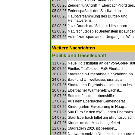
07.08.26
Hirschhorn spart Trinkwasser...
05.08.26
Zeugen für Angriff in Eberbach-Nord gesu
05.08.26
Ferienspaß mit den Stadtwerken...
04.08.26
Hauptversammlung des Bürger- und
Heimatvereins...
03.08.26
Jazz-Brunch auf Schloss Hirschhorn...
02.08.26
Naturschutzgebiet Breitenstein ist auf de
30.07.26
Aufruf zum sparsamen Umgang mit Wasse
Weitere Nachrichten
Politik und Gesellschaft
31.07.26
Neue Holzskulptur an der Von-Göler-Hütte
30.07.26
Fünftes Tauffest der FeG Eberbach...
28.07.26
Stadtradeln-Ergebnisse für Schönbrunn..
24.07.26
Bau- und Umweltausschuss tagte...
21.07.26
Stadtradeln-Ergebnisse stehen nun fest..
20.07.26
Eberbacher Wärmenetz wächst...
18.07.26
Sommerfest der Lebenshilfe...
17.07.26
Aus dem Eberbacher Gemeinderat...
15.07.26
Kindergarten-Erweiterung in Haag...
15.07.26
500 Euro für den AWO-Laden Eberbach..
14.07.26
Stadt Eberbach bittet um Ehrungsvorschlä
14.07.26
Kirmes an der Moschee gefeiert...
12.07.26
Stadradeln 2026 ist beendet...
12.07.26
Nahwärmenetz in Neunkirchen eingeweiht