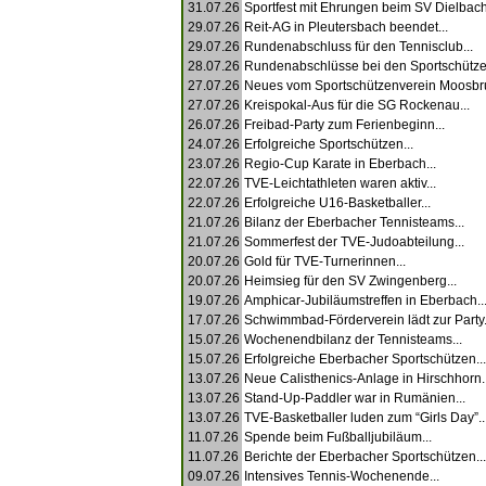
31.07.26
Sportfest mit Ehrungen beim SV Dielbach.
29.07.26
Reit-AG in Pleutersbach beendet...
29.07.26
Rundenabschluss für den Tennisclub...
28.07.26
Rundenabschlüsse bei den Sportschützen
27.07.26
Neues vom Sportschützenverein Moosbru
27.07.26
Kreispokal-Aus für die SG Rockenau...
26.07.26
Freibad-Party zum Ferienbeginn...
24.07.26
Erfolgreiche Sportschützen...
23.07.26
Regio-Cup Karate in Eberbach...
22.07.26
TVE-Leichtathleten waren aktiv...
22.07.26
Erfolgreiche U16-Basketballer...
21.07.26
Bilanz der Eberbacher Tennisteams...
21.07.26
Sommerfest der TVE-Judoabteilung...
20.07.26
Gold für TVE-Turnerinnen...
20.07.26
Heimsieg für den SV Zwingenberg...
19.07.26
Amphicar-Jubiläumstreffen in Eberbach..
17.07.26
Schwimmbad-Förderverein lädt zur Party.
15.07.26
Wochenendbilanz der Tennisteams...
15.07.26
Erfolgreiche Eberbacher Sportschützen...
13.07.26
Neue Calisthenics-Anlage in Hirschhorn..
13.07.26
Stand-Up-Paddler war in Rumänien...
13.07.26
TVE-Basketballer luden zum “Girls Day”..
11.07.26
Spende beim Fußballjubiläum...
11.07.26
Berichte der Eberbacher Sportschützen...
09.07.26
Intensives Tennis-Wochenende...