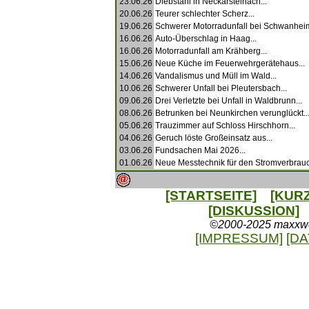
23.06.26
Diebstahl in Neckarsteinach...
20.06.26
Teurer schlechter Scherz...
19.06.26
Schwerer Motorradunfall bei Schwanheim
16.06.26
Auto-Überschlag in Haag...
16.06.26
Motorradunfall am Krähberg...
15.06.26
Neue Küche im Feuerwehrgerätehaus...
14.06.26
Vandalismus und Müll im Wald...
10.06.26
Schwerer Unfall bei Pleutersbach...
09.06.26
Drei Verletzte bei Unfall in Waldbrunn...
08.06.26
Betrunken bei Neunkirchen verunglückt..
05.06.26
Trauzimmer auf Schloss Hirschhorn...
04.06.26
Geruch löste Großeinsatz aus...
03.06.26
Fundsachen Mai 2026...
01.06.26
Neue Messtechnik für den Stromverbrau
[STARTSEITE]
[KUR
[DISKUSSION]
©2000-2025 maxxweb
[IMPRESSUM]
[D