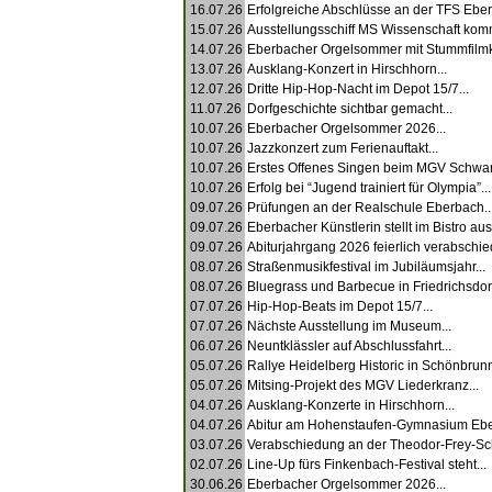
16.07.26
Erfolgreiche Abschlüsse an der TFS Eber
15.07.26
Ausstellungsschiff MS Wissenschaft komm
14.07.26
Eberbacher Orgelsommer mit Stummfilmkl
13.07.26
Ausklang-Konzert in Hirschhorn...
12.07.26
Dritte Hip-Hop-Nacht im Depot 15/7...
11.07.26
Dorfgeschichte sichtbar gemacht...
10.07.26
Eberbacher Orgelsommer 2026...
10.07.26
Jazzkonzert zum Ferienauftakt...
10.07.26
Erstes Offenes Singen beim MGV Schwan
10.07.26
Erfolg bei “Jugend trainiert für Olympia”...
09.07.26
Prüfungen an der Realschule Eberbach..
09.07.26
Eberbacher Künstlerin stellt im Bistro aus.
09.07.26
Abiturjahrgang 2026 feierlich verabschied
08.07.26
Straßenmusikfestival im Jubiläumsjahr...
08.07.26
Bluegrass und Barbecue in Friedrichsdorf
07.07.26
Hip-Hop-Beats im Depot 15/7...
07.07.26
Nächste Ausstellung im Museum...
06.07.26
Neuntklässler auf Abschlussfahrt...
05.07.26
Rallye Heidelberg Historic in Schönbrunn
05.07.26
Mitsing-Projekt des MGV Liederkranz...
04.07.26
Ausklang-Konzerte in Hirschhorn...
04.07.26
Abitur am Hohenstaufen-Gymnasium Ebe
03.07.26
Verabschiedung an der Theodor-Frey-Sch
02.07.26
Line-Up fürs Finkenbach-Festival steht...
30.06.26
Eberbacher Orgelsommer 2026...