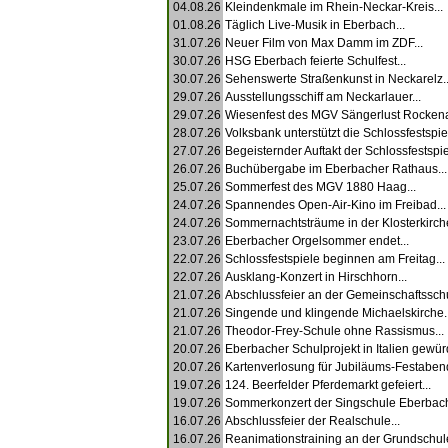
04.08.26
Kleindenkmale im Rhein-Neckar-Kreis...
01.08.26
Täglich Live-Musik in Eberbach...
31.07.26
Neuer Film von Max Damm im ZDF...
30.07.26
HSG Eberbach feierte Schulfest...
30.07.26
Sehenswerte Straßenkunst in Neckarelz..
29.07.26
Ausstellungsschiff am Neckarlauer...
29.07.26
Wiesenfest des MGV Sängerlust Rockena
28.07.26
Volksbank unterstützt die Schlossfestspiel
27.07.26
Begeisternder Auftakt der Schlossfestspiel
26.07.26
Buchübergabe im Eberbacher Rathaus...
25.07.26
Sommerfest des MGV 1880 Haag...
24.07.26
Spannendes Open-Air-Kino im Freibad...
24.07.26
Sommernachtsträume in der Klosterkirche
23.07.26
Eberbacher Orgelsommer endet...
22.07.26
Schlossfestspiele beginnen am Freitag...
22.07.26
Ausklang-Konzert in Hirschhorn...
21.07.26
Abschlussfeier an der Gemeinschaftsschu
21.07.26
Singende und klingende Michaelskirche..
21.07.26
Theodor-Frey-Schule ohne Rassismus...
20.07.26
Eberbacher Schulprojekt in Italien gewürdi
20.07.26
Kartenverlosung für Jubiläums-Festabend
19.07.26
124. Beerfelder Pferdemarkt gefeiert...
19.07.26
Sommerkonzert der Singschule Eberbach
16.07.26
Abschlussfeier der Realschule...
16.07.26
Reanimationstraining an der Grundschule