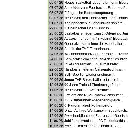
09.07.26
Neues Basketball-Jugendturnier in Eberb
07.07.26
Anmelden zum Eberbacher Ferienspaß...
05.07.26
Erfolgreiche Bodenseequerung...
03.07.26
Neues von den Eberbacher Tennisteams.
01.07.26
Kneippbecken in Schollbrunn saniert...
29.06.26
2. Eberbacher Odenwaldcup...
28.06.26
Basketballer laden zum 1. Odenwald Juni
26.06.26
Auszeichnungen für “Bikeländ” Eberbach.
26.06.26
Generalversammlung der Handballer...
25.06.26
Bericht der TVE-Turnerinnen...
24.06.26
Wochenendbilanz der Eberbacher Tennis
24.06.26
Gemischter Wochenauftakt der Schützen.
23.06.26
RFVO präsentiert Jubiläumsturnier...
22.06.26
Handballer feierten Saisonabschluss...
21.06.26
SUP-Sportler wieder erfolgreich...
20.06.26
Junge TVE-Basketballer erfolgreich...
18.06.26
90 Jahre Freibad Eberbach gefeiert...
17.06.26
Neues vom TC BW Eberbach...
16.06.26
Erfolgreiche RFVO-Nachwuchsreiterin...
15.06.26
TVE-Turnerinnen wieder erfolgreich...
14.06.26
6. Panoramalauf Rothenberg...
14.06.26
Dritter Auflage-Wettkampf in Spechbach..
12.06.26
Zwischenbilanz der Eberbacher Sportschü
11.06.26
Jubiläumsevent beim FC Finkenbachtal..
10.06.26
Zweiter Reiterflohmarkt beim RFVO...