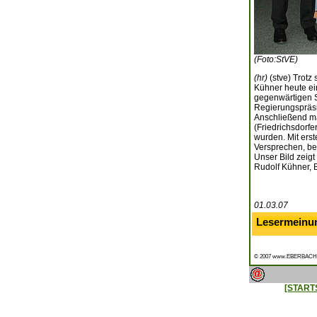
(Foto:StVE)
(hr)
(stve) Trotz
Kühner heute ein
gegenwärtigen St
Regierungspräs
Anschließend ma
(Friedrichsdorf
wurden. Mit ers
Versprechen, be
Unser Bild zeigt
Rudolf Kühner, 
01.03.07
Lesermeinu
© 2007 www.EBERBACH
[START