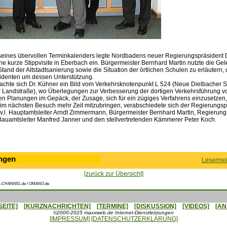
 seines übervollen Terminkalenders legte Nordbadens neuer Regierungspräsident D
e kurze Stippvisite in Eberbach ein. Bürgermeister Bernhard Martin nutzte die Ge
and der Altstadtsanierung sowie die Situation der örtlichen Schulen zu erläutern
identen um dessen Unterstützung.
chte sich Dr. Kühner ein Bild vom Verkehrsknotenpunkt L 524 (Neue Dielbacher St
er Landstraße), wo Überlegungen zur Verbesserung der dortigen Verkehrsführung vo
ten Planungen im Gepäck, der Zusage, sich für ein zügiges Verfahrens einzusetze
im nächsten Besuch mehr Zeit mitzubringen, verabschiedete sich der Regierungsp
 v.l. Hauptamtsleiter Arndt Zimmermann, Bürgermeister Bernhard Martin, Regierung
Bauamtsleiter Manfred Janner und den stellvertretenden Kämmerer Peter Koch.
ngen
Lesermei
[zurück zur Übersicht]
-CHANNEL.de / OMANO.de
SEITE]
[KURZNACHRICHTEN]
[TERMINE]
[DISKUSSION]
[VIDEOS]
[AN
©2000-2025 maxxweb.de Internet-Dienstleistungen
[IMPRESSUM]
[DATENSCHUTZERKLÄRUNG]