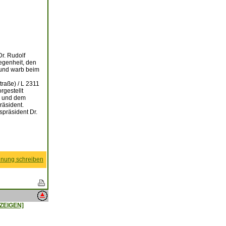
r. Rudolf
legenheit, den
, und warb beim
raße) / L 2311
rgestellt
n, und dem
räsident.
spräsident Dr.
nung schreiben
ZEIGEN]