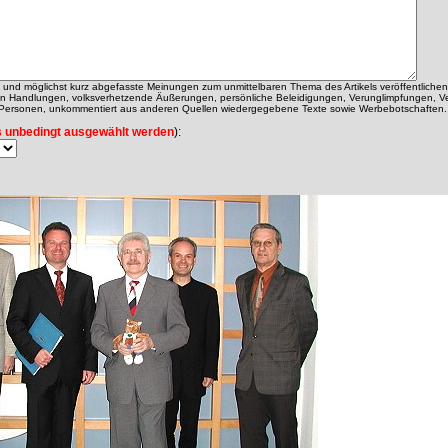
ch und möglichst kurz abgefasste Meinungen zum unmittelbaren Thema des Artikels veröffentlichen
alen Handlungen, volksverhetzende Äußerungen, persönliche Beleidigungen, Verunglimpfungen, V
 Personen, unkommentiert aus anderen Quellen wiedergegebene Texte sowie Werbebotschaften.
 unbedingt ausgewählt werden
):