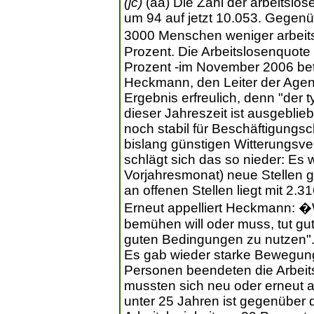
(jc)
(aa) Die Zahl der arbeitslo
um 94 auf jetzt 10.053. Gegenü
3000 Menschen weniger arbeits
Prozent. Die Arbeitslosenquote 
Prozent -im November 2006 bet
Heckmann, den Leiter der Agentu
Ergebnis erfreulich, denn "der t
dieser Jahreszeit ist ausgeblie
noch stabil für Beschäftigung
bislang günstigen Witterungsve
schlägt sich das so nieder: Es
Vorjahresmonat) neue Stellen
an offenen Stellen liegt mit 2.3
Erneut appelliert Heckmann: �
bemühen will oder muss, tut gut 
guten Bedingungen zu nutzen"
Es gab wieder starke Bewegun
Personen beendeten die Arbeit
mussten sich neu oder erneut a
unter 25 Jahren ist gegenüber