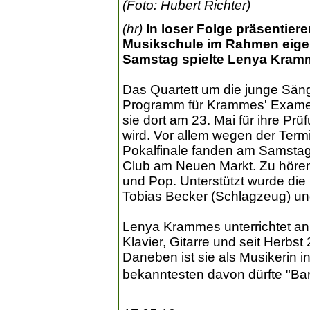
(Foto: Hubert Richter)
(hr)
In loser Folge präsentier
Musikschule im Rahmen eigen
Samstag spielte Lenya Kramme
Das Quartett um die junge Säng
Programm für Krammes' Examen 
sie dort am 23. Mai für ihre P
wird. Vor allem wegen der Ter
Pokalfinale fanden am Samsta
Club am Neuen Markt. Zu höre
und Pop. Unterstützt wurde di
Tobias Becker (Schlagzeug) und
Lenya Krammes unterrichtet a
Klavier, Gitarre und seit Herbs
Daneben ist sie als Musikerin 
bekanntesten davon dürfte "Ba