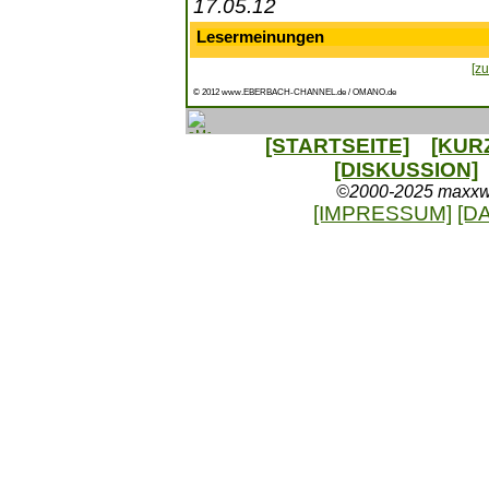
17.05.12
Lesermeinungen
[zu
© 2012 www.EBERBACH-CHANNEL.de / OMANO.de
[STARTSEITE]
[KUR
[DISKUSSION]
©2000-2025 maxxweb
[IMPRESSUM]
[D