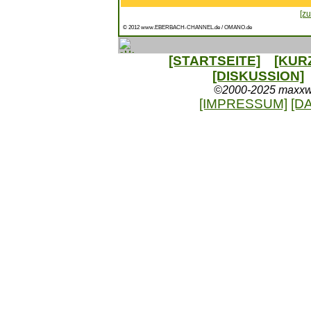
[zu
© 2012 www.EBERBACH-CHANNEL.de / OMANO.de
[STARTSEITE]
[KUR
[DISKUSSION]
©2000-2025 maxxweb
[IMPRESSUM]
[D