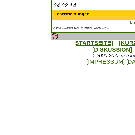
24.02.14
Lesermeinungen
[zu
© 2014 www.EBERBACH-CHANNEL.de / OMANO.de
[STARTSEITE]
[KUR
[DISKUSSION]
©2000-2025 maxxweb
[IMPRESSUM]
[D