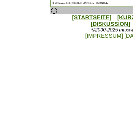
© 2015 www.EBERBACH-CHANNEL.de / OMANO.de
[STARTSEITE]
[KUR
[DISKUSSION]
©2000-2025 maxxweb
[IMPRESSUM]
[D