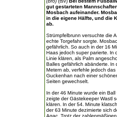
(bro)
(tsv)
Bei bestem Fußballw
gut gestarteten Mannschafte
Mosbach aufeinander. Mosbac
in die eigene Hälfte, und die
ab.
Strümpfelbrunn versuchte die A
echte Torgefahr sorgte. Mosbac
gefährlich. So auch in der 16 M
Haas jedoch super parierte. In
Linie klären, als Palm angesch
Balles gefährlich abänderte. I
Metern ab, verfehle jedoch das
Guckenhan nach einer schönen 
Seiten gewechselt.
In der 46 Minute wurde ein Ball
zeigte der Gästekeeper Wastl 
klären. In der 54. Minute klatsc
der 63 Minute dezimierte sich d
Agac. Trotz der zahlenmäßigen