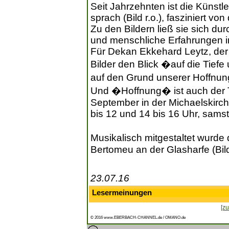
Seit Jahrzehnten ist die Künstle
sprach (Bild r.o.), fasziniert vo
Zu den Bildern ließ sie sich du
und menschliche Erfahrungen in
Für Dekan Ekkehard Leytz, der 
Bilder den Blick �auf die Tief
auf den Grund unserer Hoffnu
Und �Hoffnung� ist auch der Tit
September in der Michaelskirche
bis 12 und 14 bis 16 Uhr, sams
Musikalisch mitgestaltet wurde
Bertomeu an der Glasharfe (Bild 
23.07.16
Lesermeinungen
[zu
© 2016 www.EBERBACH-CHANNEL.de / OMANO.de