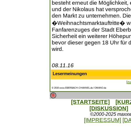
besteht erneut die Möglichkeit
und der Nikolaus hat versproc
den Markt zu unternehmen. Die
�Weihnachtsmarktauftritte� w
Fanfarenzuges der Stadt Eberb
Sicherheit ein weiterer Höhepu
bevor dieser gegen 18 Uhr für 
wird.
08.11.16
Lesermeinungen
[zu
© 2016 www.EBERBACH-CHANNEL.de / OMANO.de
[STARTSEITE]
[KUR
[DISKUSSION]
©2000-2025 maxxweb
[IMPRESSUM]
[D