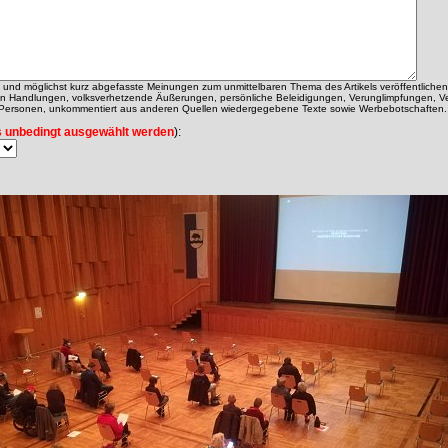
ch und möglichst kurz abgefasste Meinungen zum unmittelbaren Thema des Artikels veröffentlichen
alen Handlungen, volksverhetzende Äußerungen, persönliche Beleidigungen, Verunglimpfungen, V
 Personen, unkommentiert aus anderen Quellen wiedergegebene Texte sowie Werbebotschaften.
 unbedingt ausgewählt werden
):