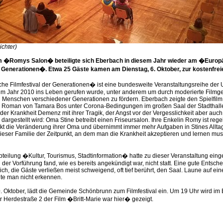
ichter)
lm �Romys Salon� beteiligte sich Eberbach in diesem Jahr wieder am �Europ
r Generationen�. Etwa 25 Gäste kamen am Dienstag, 6. Oktober, zur kostenfreie
e Filmfestival der Generationen� ist eine bundesweite Veranstaltungsreihe der U
 im Jahr 2010 ins Leben gerufen wurde, unter anderem um durch moderierte Film
 Menschen verschiedener Generationen zu fördern. Eberbach zeigte den Spielfil
oman von Tamara Bos unter Corona-Bedingungen im großen Saal der Stadthalle. 
der Krankheit Demenz mit ihrer Tragik, der Angst vor der Vergesslichkeit aber auch
argestellt wird: Oma Stine betreibt einen Friseursalon. Ihre Enkelin Romy ist rege
kt die Veränderung ihrer Oma und übernimmt immer mehr Aufgaben in Stines Alltag
eser Familie der Zeitpunkt, an dem man die Krankheit akzeptieren und lernen muss
bteilung �Kultur, Tourismus, Stadtinformation� hatte zu dieser Veranstaltung eing
der Vorführung fand, wie es bereits angekündigt war, nicht statt. Eine gute Entsch
sich, die Gäste verließen meist schweigend, oft tief berührt, den Saal. Laune auf ei
te man nicht erkennen.
. Oktober, lädt die Gemeinde Schönbrunn zum Filmfestival ein. Um 19 Uhr wird im
r Herdestraße 2 der Film �Britt-Marie war hier� gezeigt.