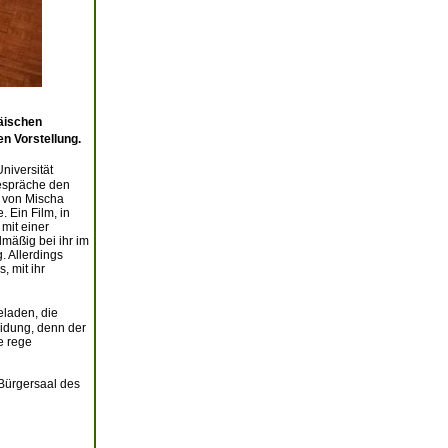
äischen
n Vorstellung.
niversität
gespräche den
m von Mischa
Ein Film, in
 mit einer
lmäßig bei ihr im
. Allerdings
, mit ihr
eladen, die
eidung, denn der
ne rege
 Bürgersaal des