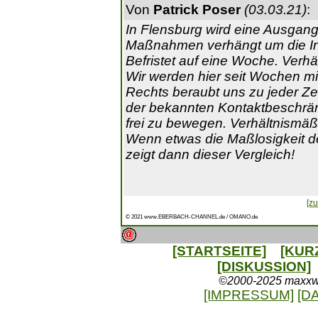
Von
Patrick Poser
(03.03.21)
:
In Flensburg wird eine Ausgangs
Maßnahmen verhängt um die Inz
Befristet auf eine Woche. Verhä
Wir werden hier seit Wochen mi
Rechts beraubt uns zu jeder Ze
der bekannten Kontaktbeschrän
frei zu bewegen. Verhältnismäß
Wenn etwas die Maßlosigkeit d
zeigt dann dieser Vergleich!
[zu
© 2021 www.EBERBACH-CHANNEL.de / OMANO.de
[STARTSEITE]
[KUR
[DISKUSSION]
©2000-2025 maxxweb
[IMPRESSUM]
[D