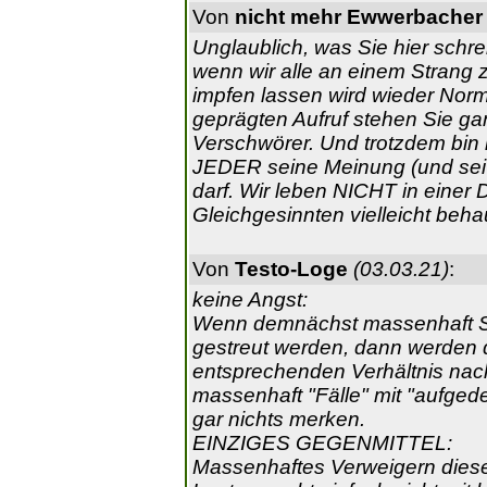
Von
nicht mehr Ewwerbacher
Unglaublich, was Sie hier schre
wenn wir alle an einem Strang z
impfen lassen wird wieder Norma
geprägten Aufruf stehen Sie ga
Verschwörer. Und trotzdem bin 
JEDER seine Meinung (und sei 
darf. Wir leben NICHT in einer Di
Gleichgesinnten vielleicht beh
Von
Testo-Loge
(03.03.21)
:
keine Angst:
Wenn demnächst massenhaft Sch
gestreut werden, dann werden d
entsprechenden Verhältnis nach
massenhaft "Fälle" mit "aufged
gar nichts merken.
EINZIGES GEGENMITTEL:
Massenhaftes Verweigern dieser