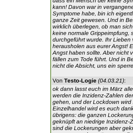
dass ein Mensch der keine Sym
kann! Davon war in vergangener
Symptome habe, bin ich eigentl
ganze Zeit gewesen. Und in Bez
wirklich überlegen, ob man sich 
keine normale Grippeimpfung, 
durchgeführt wurde. Ihr Lieben
herausholen aus eurer Angst! E
Angst haben sollte. Aber nicht v
fällen zum Tode führt. Und in 
nicht die Absicht, uns ein sperr
Von
Testo-Logie
(04.03.21)
:
ok dann lasst euch im März all
werden die Inzidenz-Zahlen d
gehen, und der Lockdown wird b
Einzelhandel wird es euch dan
übrigens: die ganzen Lockerung
geknüpft an niedrige Inzidenz-Z
sind die Lockerungen aber gekn