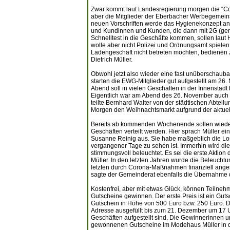
Zwar kommt laut Landesregierung morgen die “Cor
aber die Mitglieder der Eberbacher Werbegemeins
neuen Vorschriften werde das Hygienekonzept ang
und Kundinnen und Kunden, die dann mit 2G (gen
Schnelltest in die Geschäfte kommen, sollen laut
wolle aber nicht Polizei und Ordnungsamt spiel
Ladengeschäft nicht betreten möchten, bedienen
Dietrich Müller.
Obwohl jetzt also wieder eine fast unüberschauba
starten die EWG-Mitglieder gut aufgestellt am 26
Abend soll in vielen Geschäften in der Innenstadt
Eigentlich war am Abend des 26. November auch d
teilte Bernhard Walter von der städtischen Abtei
Morgen den Weihnachtsmarkt aufgrund der aktue
Bereits ab kommenden Wochenende sollen wieder
Geschäften verteilt werden. Hier sprach Müller 
Susanne Reinig aus. Sie habe maßgeblich die Los
vergangener Tage zu sehen ist. Immerhin wird die
stimmungsvoll beleuchtet. Es sei die erste Akti
Müller. In den letzten Jahren wurde die Beleuchtun
letzten durch Corona-Maßnahmen finanziell ange
sagte der Gemeinderat ebenfalls die Übernahme 
Kostenfrei, aber mit etwas Glück, können Teil
Gutscheine gewinnen. Der erste Preis ist ein Guts
Gutschein in Höhe von 500 Euro bzw. 250 Euro. Di
Adresse ausgefüllt bis zum 21. Dezember um 17 
Geschäften aufgestellt sind. Die Gewinnerinnen u
gewonnenen Gutscheine im Modehaus Müller in d