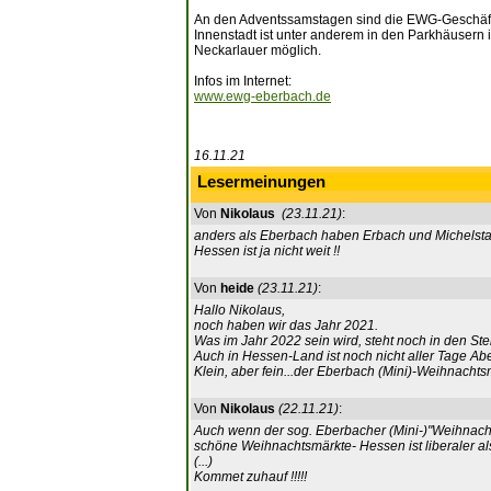
An den Adventssamstagen sind die EWG-Geschäfte 
Innenstadt ist unter anderem in den Parkhäuser
Neckarlauer möglich.
Infos im Internet:
www.ewg-eberbach.de
16.11.21
Lesermeinungen
Von
Nikolaus
(23.11.21)
:
anders als Eberbach haben Erbach und Michelstad
Hessen ist ja nicht weit !!
Von
heide
(23.11.21)
:
Hallo Nikolaus,
noch haben wir das Jahr 2021.
Was im Jahr 2022 sein wird, steht noch in den Ste
Auch in Hessen-Land ist noch nicht aller Tage Ab
Klein, aber fein...der Eberbach (Mini)-Weihnachts
Von
Nikolaus
(22.11.21)
:
Auch wenn der sog. Eberbacher (Mini-)"Weihnach
schöne Weihnachtsmärkte- Hessen ist liberaler a
(...)
Kommet zuhauf !!!!!