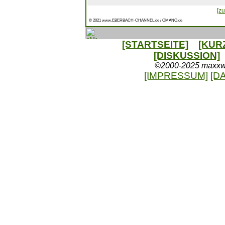
[zu
© 2021 www.EBERBACH-CHANNEL.de / OMANO.de
[STARTSEITE]
[KUR
[DISKUSSION]
©2000-2025 maxxweb
[IMPRESSUM]
[D