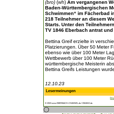
(bro)
(wh)
Am vergangenen Wo
Baden-Württembergischen Me
Schwimmen“ im Fächerbad in 
218 Teilnehmer an diesem Wet
Starts. Unter den Teilnehmern 
TV 1846 Eberbach antrat und i
Bettina Greif erzielte in versch
Platzierungen. Über 50 Meter Fre
ebenso wie über 100 Meter Lage
Wettbewerb über 100 Meter Rüc
württembergische Meisterin abs
Bettina Greifs Leistungen wurd
12.10.23
Lesermeinungen
[zu
© 2023 www.EBERBACH-CHANNEL.de / OMANO.de