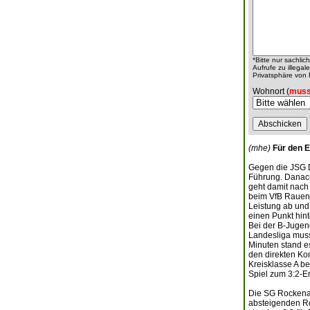
*Bitte nur sachli
Aufrufe zu illeg
Privatsphäre von
Wohnort (
muss
(mhe)
Für den E
Gegen die JSG 
Führung. Danach 
geht damit nach
beim VfB Rauenb
Leistung ab und
einen Punkt hint
Bei der B-Jugend
Landesliga muss
Minuten stand e
den direkten Kon
Kreisklasse A b
Spiel zum 3:2-E
Die SG Rockenau
absteigenden Ro