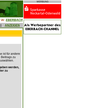
WERBUNG
 in:
EBERBACH
|
ANZEIGEN
e ist für andere
s Beitrags zu
auswählen.
geben werden,
ter zu