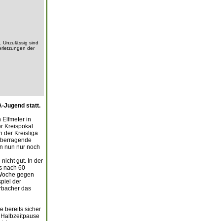
. Unzulässig sind
erletzungen der
A-Jugend statt.
Elfmeter in
er Kreispokal
 der Kreisliga
 überragende
an nun nur noch
icht gut. In der
s nach 60
e Woche gegen
piel der
rbacher das
 bereits sicher
r Halbzeitpause