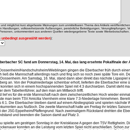
ch und möglichst kurz abgefasste Meinungen zum unmittelbaren Thema des Artikels veröffentlichen
alen Handlungen, volksverhetzende Äußerungen, persönliche Beleidigungen, Verunglimpfungen, V
 Personen, unkommentiert aus anderen Quellen wiedergegebene Texte sowie Werbebotschaften.
 unbedingt ausgewählt werden
):
berbacher SC fand am Donnerstag, 14. Mai, das lang ersehnte Pokalfinale der 
Dossenheim/Handschuhsheim/Wieblingen gingen die Eberbacher früh durch einen 
ließ die Mannschaft allerdings nach und fing sich so noch zwei späte Tore ein. D
 Dossenheim. Am Samstag, 16. Mai, stand dann aber direkt das nächste Ligaspiel in
erg an. Von der Pokalniederlage scheinbar erholt, lieferten die Eberbacher eine
 konnten sich in einem hochspannenden Spiel mit 4:3 durchsetzen. Damit steht m
er dem Tabellenführer, auf den man am Mittwoch trifft.
 lief es für die erste Mannschaft nach dem zwischenzeitlichen Hoch wieder einmal n
te man beim TSV Amicitia Viernheim eine klare 7:3-Niederlage hinnehmen. Bereit
s 6:1. Die Eberbacher bleiben damit auf einem Abstiegsplatz und spielen nächst
kurrenten aus Nußloch. Die zweite Mannschaft hatte am Freitag ihr letztes Saisons
ei der JSG Eppelheim/Pfaffengrund. Nach zweimaligem Rückstand drehten die Ebe
ndstand und beenden die Saison damit auf Platz 3.
 spielte am gestrigen Sonntag in der Kreisklasse A gegen den TSV Rettigheim. Die
ckenauer konnten an die Leistung vom letzten Spiel nicht anschließen. Schon zu