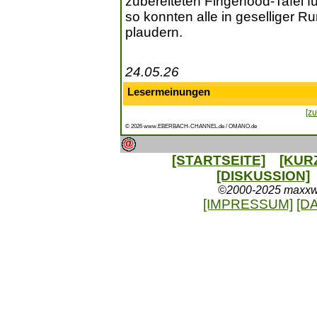
zubereiteten Fingerfood-Tafel f
so konnten alle in geselliger 
plaudern.
24.05.26
Lesermeinungen
[zu
© 2026 www.EBERBACH-CHANNEL.de / OMANO.de
[STARTSEITE]
[KUR
[DISKUSSION]
©2000-2025 maxxweb
[IMPRESSUM]
[D