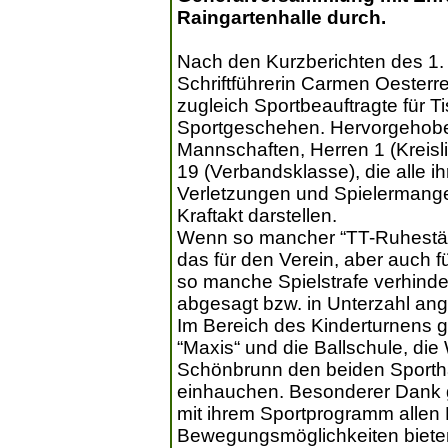
Raingartenhalle durch.
Nach den Kurzberichten des 1.
Schriftführerin Carmen Oesterre
zugleich Sportbeauftragte für T
Sportgeschehen. Hervorgehoben
Mannschaften, Herren 1 (Kreisl
19 (Verbandsklasse), die alle i
Verletzungen und Spielermange
Kraftakt darstellen.
Wenn so mancher “TT-Ruheständl
das für den Verein, aber auch f
so manche Spielstrafe verhind
abgesagt bzw. in Unterzahl an
Im Bereich des Kinderturnens gib
“Maxis“ und die Ballschule, di
Schönbrunn den beiden Sporthal
einhauchen. Besonderer Dank ga
mit ihrem Sportprogramm allen K
Bewegungsmöglichkeiten bieten,