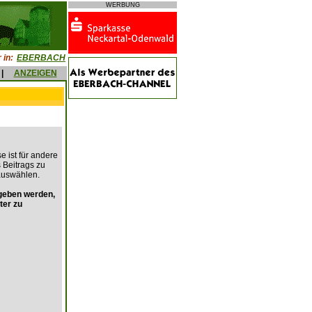
WERBUNG
 in:
EBERBACH
|
ANZEIGEN
e ist für andere
s Beitrags zu
auswählen.
geben werden,
ter zu