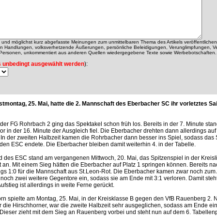
ch und möglichst kurz abgefasste Meinungen zum unmittelbaren Thema des Artikels veröffentlichen
alen Handlungen, volksverhetzende Äußerungen, persönliche Beleidigungen, Verunglimpfungen, V
 Personen, unkommentiert aus anderen Quellen wiedergegebene Texte sowie Werbebotschaften.
 unbedingt ausgewählt werden
):
tmontag, 25. Mai, hatte die 2. Mannschaft des Eberbacher SC ihr vorletztes Sai
i der FG Rohrbach 2 ging das Spektakel schon früh los. Bereits in der 7. Minute stand
r in der 16. Minute der Ausgleich fiel. Die Eberbacher drehten dann allerdings auf
1. In der zweiten Halbzeit kamen die Rohrbacher dann besser ins Spiel, sodass das
 den ESC endete. Die Eberbacher bleiben damit weiterhin 4. in der Tabelle.
d des ESC stand am vergangenen Mittwoch, 20. Mai, das Spitzenspiel in der Kreisl
 an. Mit einem Sieg hätten die Eberbacher auf Platz 1 springen können. Bereits n
ings 1:0 für die Mannschaft aus St.Leon-Rot. Die Eberbacher kamen zwar noch zum 
 noch zwei weitere Gegentore ein, sodass sie am Ende mit 3:1 verloren. Damit steh
Aufstieg ist allerdings in weite Ferne gerückt.
rn spielte am Montag, 25. Mai, in der Kreisklasse B gegen den VfB Rauenberg 2. 
r die Hirschhorner, war die zweite Halbzeit sehr ausgeglichen, sodass am Ende ein
Dieser zieht mit dem Sieg an Rauenberg vorbei und steht nun auf dem 6. Tabellenp