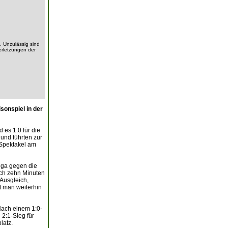
. Unzulässig sind
erletzungen der
sonspiel in der
 es 1:0 für die
 und führten zur
 Spektakel am
iga gegen die
ach zehn Minuten
Ausgleich,
t man weiterhin
Nach einem 1:0-
 2:1-Sieg für
latz.