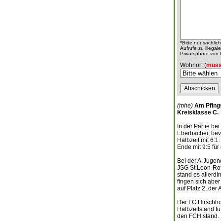
*Bitte nur sachli
Aufrufe zu illeg
Privatsphäre von
Wohnort (
muss
(mhe)
Am Pfings
Kreisklasse C.
In der Partie be
Eberbacher, bevo
Halbzeit mit 6:
Ende mit 9:5 für
Bei der A-Jugen
JSG St.Leon-Rot
stand es allerd
fingen sich aber
auf Platz 2, der 
Der FC Hirschho
Halbzeitstand fü
den FCH stand. 