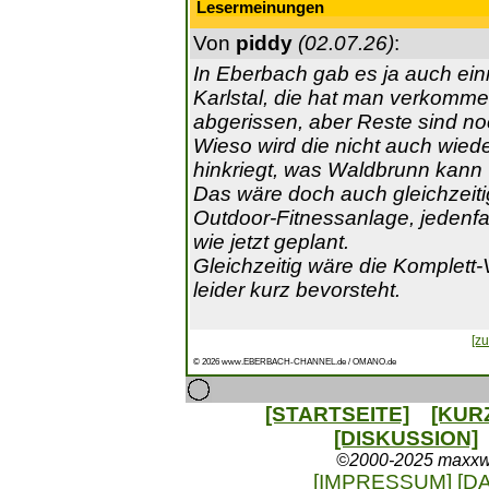
Lesermeinungen
Von
piddy
(02.07.26)
:
In Eberbach gab es ja auch ei
Karlstal, die hat man verkommen
abgerissen, aber Reste sind n
Wieso wird die nicht auch wiede
hinkriegt, was Waldbrunn kann
Das wäre doch auch gleichzeitig
Outdoor-Fitnessanlage, jedenfa
wie jetzt geplant.
Gleichzeitig wäre die Komplett-
leider kurz bevorsteht.
[zu
© 2026 www.EBERBACH-CHANNEL.de / OMANO.de
[STARTSEITE]
[KUR
[DISKUSSION]
©2000-2025 maxxweb
[IMPRESSUM]
[D