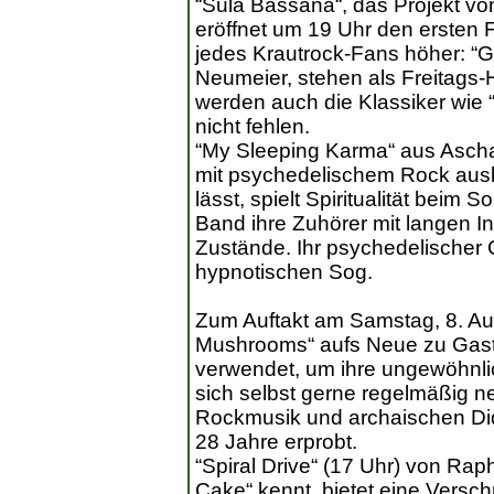
“Sula Bassana“, das Projekt vo
eröffnet um 19 Uhr den ersten 
jedes Krautrock-Fans höher: “
Neumeier, stehen als Freitags-
werden auch die Klassiker wie “
nicht fehlen.
“My Sleeping Karma“ aus Ascha
mit psychedelischem Rock aus
lässt, spielt Spiritualität beim 
Band ihre Zuhörer mit langen In
Zustände. Ihr psychedelischer 
hypnotischen Sog.
Zum Auftakt am Samstag, 8. Au
Mushrooms“ aufs Neue zu Gast: 
verwendet, um ihre ungewöhnlic
sich selbst gerne regelmäßig neu
Rockmusik und archaischen Did
28 Jahre erprobt.
“Spiral Drive“ (17 Uhr) von Ra
Cake“ kennt, bietet eine Versc