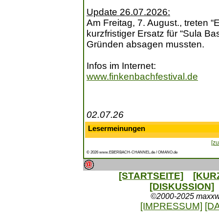
Update 26.07.2026:
Am Freitag, 7. August., treten 
kurzfristiger Ersatz für “Sula B
Gründen absagen mussten.
Infos im Internet:
www.finkenbachfestival.de
02.07.26
Lesermeinungen
[zu
© 2026 www.EBERBACH-CHANNEL.de / OMANO.de
[STARTSEITE]
[KUR
[DISKUSSION]
©2000-2025 maxxweb
[IMPRESSUM]
[D