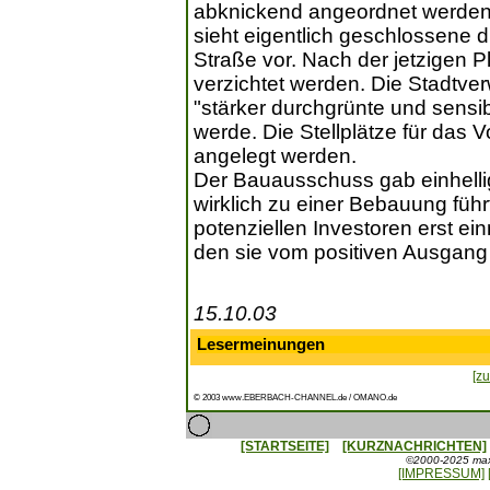
abknickend angeordnet werden
sieht eigentlich geschlossene
Straße vor. Nach der jetzigen 
verzichtet werden. Die Stadtver
"stärker durchgrünte und sens
werde. Die Stellplätze für das
angelegt werden.
Der Bauausschuss gab einhelli
wirklich zu einer Bebauung führt
potenziellen Investoren erst e
den sie vom positiven Ausgang
15.10.03
Lesermeinungen
[zu
© 2003 www.EBERBACH-CHANNEL.de / OMANO.de
[STARTSEITE]
[KURZNACHRICHTEN]
©2000-2025 maxx
[IMPRESSUM]