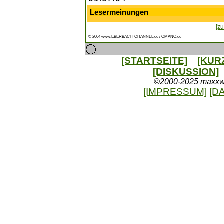
Lesermeinungen
[zu
© 2004 www.EBERBACH-CHANNEL.de / OMANO.de
[STARTSEITE]
[KUR
[DISKUSSION]
©2000-2025 maxxweb
[IMPRESSUM]
[D