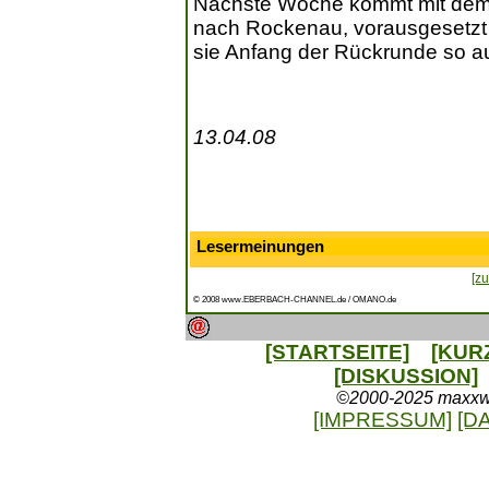
Nächste Woche kommt mit dem
nach Rockenau, vorausgesetzt d
sie Anfang der Rückrunde so a
13.04.08
Lesermeinungen
[zu
© 2008 www.EBERBACH-CHANNEL.de / OMANO.de
[STARTSEITE]
[KUR
[DISKUSSION]
©2000-2025 maxxweb
[IMPRESSUM]
[D