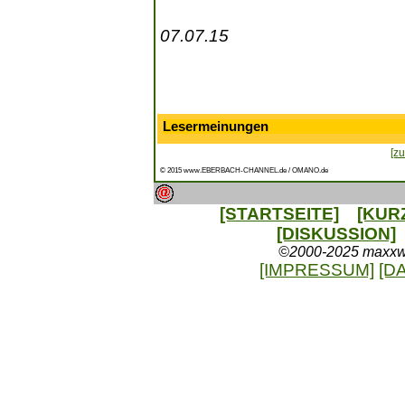
07.07.15
Lesermeinungen
[zu
© 2015 www.EBERBACH-CHANNEL.de / OMANO.de
[STARTSEITE]
[KUR
[DISKUSSION]
©2000-2025 maxxweb
[IMPRESSUM]
[D