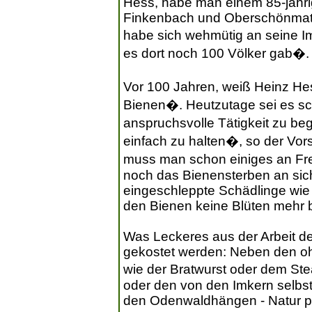
Hess, habe man einem 85-jähri
Finkenbach und Oberschönmatte
habe sich wehmütig an seine I
es dort noch 100 Völker gab�.
Vor 100 Jahren, weiß Heinz Hes
Bienen�. Heutzutage sei es sch
anspruchsvolle Tätigkeit zu beg
einfach zu halten�, so der Vor
muss man schon einiges an Frei
noch das Bienensterben an sich
eingeschleppte Schädlinge wie 
den Bienen keine Blüten mehr b
Was Leckeres aus der Arbeit der
gekostet werden: Neben den oh
wie der Bratwurst oder dem St
oder den von den Imkern selbst
den Odenwaldhängen - Natur pur