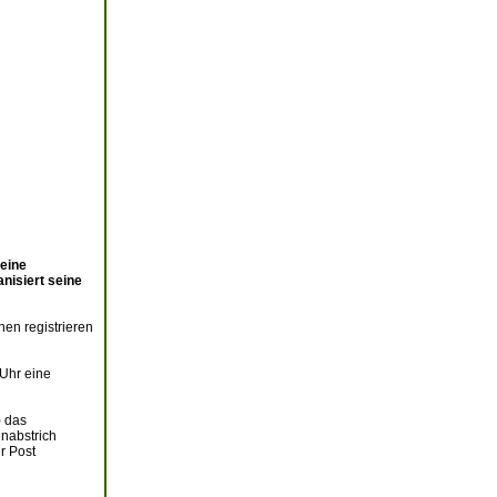
 eine
nisiert seine
en registrieren
 Uhr eine
) das
enabstrich
r Post