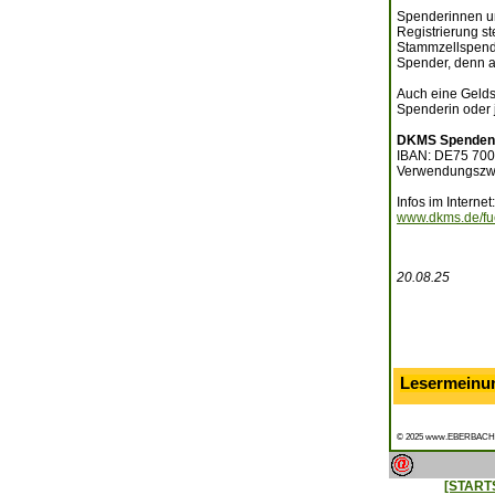
Spenderinnen und
Registrierung s
Stammzellspende
Spender, denn a
Auch eine Gelds
Spenderin oder 
DKMS Spenden
IBAN: DE75 700
Verwendungszw
Infos im Internet:
www.dkms.de/fu
20.08.25
Lesermeinu
© 2025 www.EBERBACH
[START