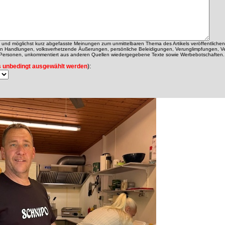
ch und möglichst kurz abgefasste Meinungen zum unmittelbaren Thema des Artikels veröffentlichen
alen Handlungen, volksverhetzende Äußerungen, persönliche Beleidigungen, Verunglimpfungen, V
 Personen, unkommentiert aus anderen Quellen wiedergegebene Texte sowie Werbebotschaften.
 unbedingt ausgewählt werden
):