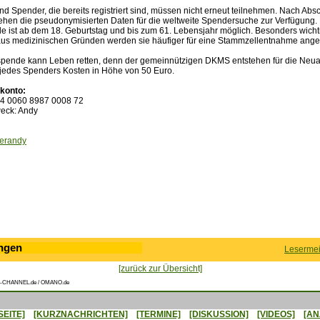
 Spender, die bereits registriert sind, müssen nicht erneut teilnehmen. Nach Abs
tehen die pseudonymisierten Daten für die weltweite Spendersuche zur Verfügung.
 ist ab dem 18. Geburtstag und bis zum 61. Lebensjahr möglich. Besonders wicht
us medizinischen Gründen werden sie häufiger für eine Stammzellentnahme angef
pende kann Leben retten, denn der gemeinnützigen DKMS entstehen für die Neu
jedes Spenders Kosten in Höhe von 50 Euro.
konto:
4 0060 8987 0008 72
eck: Andy
erandy
ngen
Lesermei
[zurück zur Übersicht]
-CHANNEL.de / OMANO.de
SEITE]
[KURZNACHRICHTEN]
[TERMINE]
[DISKUSSION]
[VIDEOS]
[AN