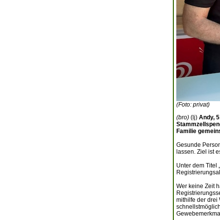
(Foto: privat)
(bro)
(lj)
Andy, 5
Stammzellspend
Familie gemein
Gesunde Persone
lassen. Ziel ist
Unter dem Titel
Registrierungsak
Wer keine Zeit h
Registrierungss
mithilfe der dre
schnellstmöglic
Gewebemerkmale