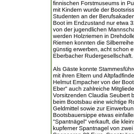
finnischen Forstmuseums in Pu
mit Kindern wurde der Bootsri
Studenten an der Berufsakadem
Boot im Endzustand nur etwa 3
von der jugendlichen Mannscha
werden Holzriemen in Drehdoll
Riemen konnten die Silberreih
günstig erwerben, acht schon et
Eberbacher Rudergesellschaft.
Als Gäste konnte Stammesführe
mit ihren Eltern und Altpfadfind
Helmut Empacher von der Bootswe
Eber" auch zahlreiche Mitgliede
Vorsitzenden Claudia Seubert b
beim Bootsbau eine wichtige Ro
Geldmittel sowie zur Einwerbun
Bootsbauersippe etwas einfall
"Spantnägel" verkauft, die klei
kupferner Spantnagel von zwei 