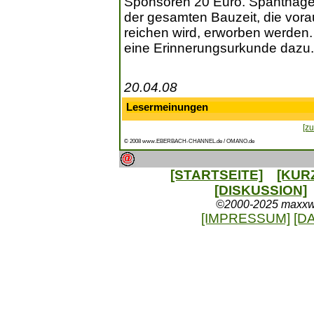
Sponsoren 20 Euro. Spantnägel
der gesamten Bauzeit, die vorau
reichen wird, erworben werde
eine Erinnerungsurkunde dazu.
20.04.08
Lesermeinungen
[zu
© 2008 www.EBERBACH-CHANNEL.de / OMANO.de
[STARTSEITE]
[KUR
[DISKUSSION]
©2000-2025 maxxweb
[IMPRESSUM]
[D