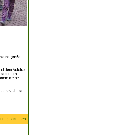
n eine große
 und dem Apfelrad
 unter den
ndete kleine
gut besucht, und
aus.
nung schreiben