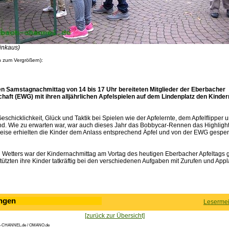
rinkaus)
n zum Vergrößern):
n Samstagnachmittag von 14 bis 17 Uhr bereiteten Mitglieder der Eberbacher
ft (EWG) mit ihren alljährlichen Apfelspielen auf dem Lindenplatz den Kinder
schicklichkeit, Glück und Taktik bei Spielen wie der Apfelernte, dem Apfelflipper
nd. Wie zu erwarten war, war auch dieses Jahr das Bobbycar-Rennen das Highlight
Preise erhielten die Kinder dem Anlass entsprechend Äpfel und von der EWG gespe
n Wetters war der Kindernachmittag am Vortag des heutigen Eberbacher Apfeltags 
stützten ihre Kinder tatkräftig bei den verschiedenen Aufgaben mit Zurufen und Appl
ngen
Lesermei
[zurück zur Übersicht]
-CHANNEL.de / OMANO.de