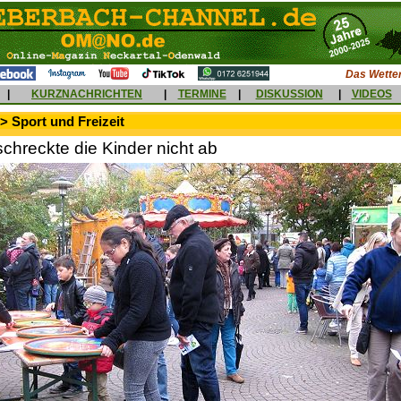
Das Wetter
|
KURZNACHRICHTEN
|
TERMINE
|
DISKUSSION
|
VIDEOS
> Sport und Freizeit
schreckte die Kinder nicht ab