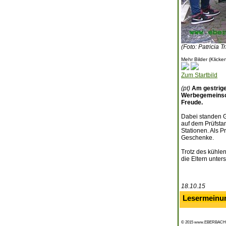
(Foto: Patricia T
Mehr Bilder (Klicke
Zum Startbild
(pt)
Am gestrige
Werbegemeinscha
Freude.
Dabei standen Ge
auf dem Prüfsta
Stationen. Als 
Geschenke.
Trotz des kühle
die Eltern unter
18.10.15
Lesermeinu
© 2015 www.EBERBACH