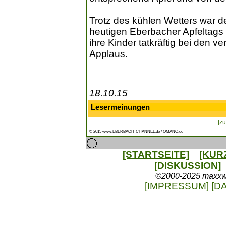
Trotz des kühlen Wetters war d
heutigen Eberbacher Apfeltags g
ihre Kinder tatkräftig bei den 
Applaus.
18.10.15
Lesermeinungen
[zu
© 2015 www.EBERBACH-CHANNEL.de / OMANO.de
[STARTSEITE]
[KUR
[DISKUSSION]
©2000-2025 maxxweb
[IMPRESSUM]
[D