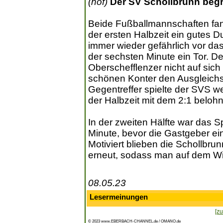
(hof)
Der SV Schollbrunn begr
Beide Fußballmannschaften fande
der ersten Halbzeit ein gutes D
immer wieder gefährlich vor das
der sechsten Minute ein Tor. D
Oberschefflenzer nicht auf sich
schönen Konter den Ausgleichst
Gegentreffer spielte der SVS we
der Halbzeit mit dem 2:1 belohn
In der zweiten Hälfte war das S
Minute, bevor die Gastgeber ei
Motiviert blieben die Schollbrun
erneut, sodass man auf dem Win
08.05.23
Lesermeinungen
[zu
© 2023 www.EBERBACH-CHANNEL.de / OMANO.de