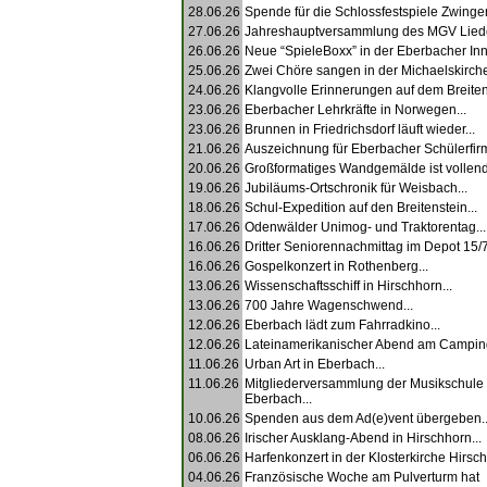
28.06.26
Spende für die Schlossfestspiele Zwingen
27.06.26
Jahreshauptversammlung des MGV Liede
26.06.26
Neue “SpieleBoxx” in der Eberbacher Inne
25.06.26
Zwei Chöre sangen in der Michaelskirche
24.06.26
Klangvolle Erinnerungen auf dem Breitens
23.06.26
Eberbacher Lehrkräfte in Norwegen...
23.06.26
Brunnen in Friedrichsdorf läuft wieder...
21.06.26
Auszeichnung für Eberbacher Schülerfirm
20.06.26
Großformatiges Wandgemälde ist vollende
19.06.26
Jubiläums-Ortschronik für Weisbach...
18.06.26
Schul-Expedition auf den Breitenstein...
17.06.26
Odenwälder Unimog- und Traktorentag...
16.06.26
Dritter Seniorennachmittag im Depot 15/7.
16.06.26
Gospelkonzert in Rothenberg...
13.06.26
Wissenschaftsschiff in Hirschhorn...
13.06.26
700 Jahre Wagenschwend...
12.06.26
Eberbach lädt zum Fahrradkino...
12.06.26
Lateinamerikanischer Abend am Campingp
11.06.26
Urban Art in Eberbach...
11.06.26
Mitgliederversammlung der Musikschule
Eberbach...
10.06.26
Spenden aus dem Ad(e)vent übergeben..
08.06.26
Irischer Ausklang-Abend in Hirschhorn...
06.06.26
Harfenkonzert in der Klosterkirche Hirsch
04.06.26
Französische Woche am Pulverturm hat