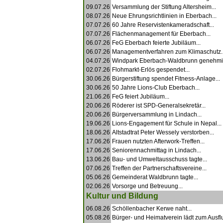
09.07.26
Versammlung der Stiftung Altersheim...
08.07.26
Neue Ehrungsrichtlinien in Eberbach...
07.07.26
60 Jahre Reservistenkameradschaft...
07.07.26
Flächenmanagement für Eberbach...
06.07.26
FeG Eberbach feierte Jubiläum...
06.07.26
Managementverfahren zum Klimaschutz..
04.07.26
Windpark Eberbach-Waldbrunn genehmig
02.07.26
Flohmarkt-Erlös gespendet...
30.06.26
Bürgerstiftung spendet Fitness-Anlage...
30.06.26
50 Jahre Lions-Club Eberbach...
21.06.26
FeG feiert Jubiläum...
20.06.26
Röderer ist SPD-Generalsekretär...
20.06.26
Bürgerversammlung in Lindach...
19.06.26
Lions-Engagement für Schule in Nepal...
18.06.26
Altstadtrat Peter Wessely verstorben...
17.06.26
Frauen nutzten Afterwork-Treffen...
17.06.26
Seniorennachmittag in Lindach...
13.06.26
Bau- und Umweltausschuss tagte...
07.06.26
Treffen der Partnerschaftsvereine...
05.06.26
Gemeinderat Waldbrunn tagte...
02.06.26
Vorsorge und Betreuung...
Kultur und Bildung
06.08.26
Schöllenbacher Kerwe naht...
05.08.26
Bürger- und Heimatverein lädt zum Ausflu