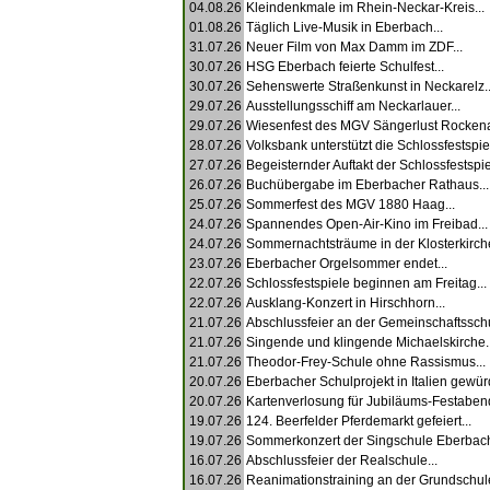
04.08.26
Kleindenkmale im Rhein-Neckar-Kreis...
01.08.26
Täglich Live-Musik in Eberbach...
31.07.26
Neuer Film von Max Damm im ZDF...
30.07.26
HSG Eberbach feierte Schulfest...
30.07.26
Sehenswerte Straßenkunst in Neckarelz..
29.07.26
Ausstellungsschiff am Neckarlauer...
29.07.26
Wiesenfest des MGV Sängerlust Rockena
28.07.26
Volksbank unterstützt die Schlossfestspiel
27.07.26
Begeisternder Auftakt der Schlossfestspiel
26.07.26
Buchübergabe im Eberbacher Rathaus...
25.07.26
Sommerfest des MGV 1880 Haag...
24.07.26
Spannendes Open-Air-Kino im Freibad...
24.07.26
Sommernachtsträume in der Klosterkirche
23.07.26
Eberbacher Orgelsommer endet...
22.07.26
Schlossfestspiele beginnen am Freitag...
22.07.26
Ausklang-Konzert in Hirschhorn...
21.07.26
Abschlussfeier an der Gemeinschaftsschu
21.07.26
Singende und klingende Michaelskirche..
21.07.26
Theodor-Frey-Schule ohne Rassismus...
20.07.26
Eberbacher Schulprojekt in Italien gewürdi
20.07.26
Kartenverlosung für Jubiläums-Festabend
19.07.26
124. Beerfelder Pferdemarkt gefeiert...
19.07.26
Sommerkonzert der Singschule Eberbach
16.07.26
Abschlussfeier der Realschule...
16.07.26
Reanimationstraining an der Grundschule