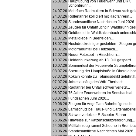
26.07.26
Hauptübung von Feuerwehr und DRK
Schönbrunn...
24.07.26
Mehrfach Radmuttern in Schwarzach gelös
24.07.26
Rollerfahrer kollidiert mit Radfahrerin...
24.07.26
Standesamtliche Nachrichten Juni 2026..
23.07.26
Zeugen für Unfallflucht in Waldbrunn gesu
23.07.26
Geldbeutel in Waldkatzenbach unterschla
21.07.26
Metalldiebe in Beerfelden...
18.07.26
Hochdruckreiniger gestohlen - Zeugen ge
14.07.26
Motorradunfall bei Hetzbach...
12.07.26
Neuer Fotospot in Hirschhorn...
10.07.26
Heidenbuckelweg ab 13. Juli gesperrt...
10.07.26
Sommerfest der Feuerwehr Strümpfelbrun
08.07.26
Sperrung der Hauptstraße in Oberdielbac
07.07.26
Kokain könnte zu Tötungsdelikt geführt h
07.07.26
Jahresausflug des VdK Eberbach...
06.07.26
Radfahrer bei Unfall schwer verletzt...
06.07.26
75 Jahre Feuerwehren im Sensbachtal...
03.07.26
Fundsachen Juni 2026...
29.06.26
Zeugen für Angriff am Bahnhof gesucht...
27.06.26
Lärmschutz bei Haus- und Gartenarbeiten
25.06.26
Schwer verletzter E-Scooter-Fahrer...
25.06.26
Hinweise zur Katzenschutzverordnung...
24.06.26
Müllfahrzeug rammt Scheune in Brombach
23.06.26
Standesamtliche Nachrichten Mai 2026...