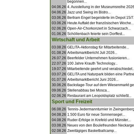
begonnen...
04.06.26
4. Ausstellung in der Museumsreihe 2026.
04.06.26
Jazz und Swing im Bistro...
03.06.26
Bertram Engel begeisterte im Depot 15/7.
03.06.26
Heute Auftakt der französischen Woche...
02.06.26
Open-Air-Chorkonzert in Schwarzach...
01.06.26
Schöllenbach feierte sein Dorffest...
Wirtschaft und Arbeit
03.08.26
GELITA-Aktionstag für Mitarbeitende...
01.08.26
Arbeitsmarktbericht Juli 2026...
26.07.26
Beerfelder Unternehmen fusionieren...
22.07.26
100 Jahre Krauth Technology...
19.07.26
Mitarbeitende geehrt und verabschiedet..
03.07.26
GELITA und Naturpark bilden eine Partner
01.07.26
Arbeitsmarktbericht Juni 2026...
30.06.26
Backstage-Tour auf dem Wiesenmarkt ge
09.06.26
Stellenabbau bei Mosca...
02.06.26
Restaurant am Leopoldsplatz schließt...
Sport und Freizeit
06.08.26
Tennis-Jedermannturnier in Zwingenberg.
04.08.26
1.500 Euro für neue Sonnensegel...
04.08.26
Ruder-Erfolge in Krefeld und Münster...
03.08.26
Neues von den Boulefreunden Neckarger
02.08.26
Zweitägiges Basketballcamp...