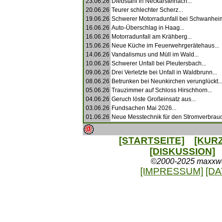
23.06.26
Diebstahl in Neckarsteinach...
20.06.26
Teurer schlechter Scherz...
19.06.26
Schwerer Motorradunfall bei Schwanheim
16.06.26
Auto-Überschlag in Haag...
16.06.26
Motorradunfall am Krähberg...
15.06.26
Neue Küche im Feuerwehrgerätehaus...
14.06.26
Vandalismus und Müll im Wald...
10.06.26
Schwerer Unfall bei Pleutersbach...
09.06.26
Drei Verletzte bei Unfall in Waldbrunn...
08.06.26
Betrunken bei Neunkirchen verunglückt..
05.06.26
Trauzimmer auf Schloss Hirschhorn...
04.06.26
Geruch löste Großeinsatz aus...
03.06.26
Fundsachen Mai 2026...
01.06.26
Neue Messtechnik für den Stromverbrau
[STARTSEITE]
[KUR
[DISKUSSION]
©2000-2025 maxxweb
[IMPRESSUM]
[D