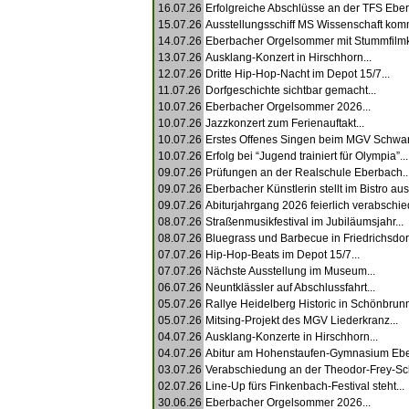
16.07.26
Erfolgreiche Abschlüsse an der TFS Eber
15.07.26
Ausstellungsschiff MS Wissenschaft komm
14.07.26
Eberbacher Orgelsommer mit Stummfilmkl
13.07.26
Ausklang-Konzert in Hirschhorn...
12.07.26
Dritte Hip-Hop-Nacht im Depot 15/7...
11.07.26
Dorfgeschichte sichtbar gemacht...
10.07.26
Eberbacher Orgelsommer 2026...
10.07.26
Jazzkonzert zum Ferienauftakt...
10.07.26
Erstes Offenes Singen beim MGV Schwan
10.07.26
Erfolg bei “Jugend trainiert für Olympia”...
09.07.26
Prüfungen an der Realschule Eberbach..
09.07.26
Eberbacher Künstlerin stellt im Bistro aus.
09.07.26
Abiturjahrgang 2026 feierlich verabschied
08.07.26
Straßenmusikfestival im Jubiläumsjahr...
08.07.26
Bluegrass und Barbecue in Friedrichsdorf
07.07.26
Hip-Hop-Beats im Depot 15/7...
07.07.26
Nächste Ausstellung im Museum...
06.07.26
Neuntklässler auf Abschlussfahrt...
05.07.26
Rallye Heidelberg Historic in Schönbrunn
05.07.26
Mitsing-Projekt des MGV Liederkranz...
04.07.26
Ausklang-Konzerte in Hirschhorn...
04.07.26
Abitur am Hohenstaufen-Gymnasium Ebe
03.07.26
Verabschiedung an der Theodor-Frey-Sch
02.07.26
Line-Up fürs Finkenbach-Festival steht...
30.06.26
Eberbacher Orgelsommer 2026...