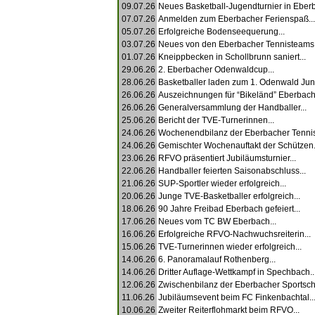
09.07.26
Neues Basketball-Jugendturnier in Eberb
07.07.26
Anmelden zum Eberbacher Ferienspaß...
05.07.26
Erfolgreiche Bodenseequerung...
03.07.26
Neues von den Eberbacher Tennisteams.
01.07.26
Kneippbecken in Schollbrunn saniert...
29.06.26
2. Eberbacher Odenwaldcup...
28.06.26
Basketballer laden zum 1. Odenwald Juni
26.06.26
Auszeichnungen für “Bikeländ” Eberbach.
26.06.26
Generalversammlung der Handballer...
25.06.26
Bericht der TVE-Turnerinnen...
24.06.26
Wochenendbilanz der Eberbacher Tennis
24.06.26
Gemischter Wochenauftakt der Schützen.
23.06.26
RFVO präsentiert Jubiläumsturnier...
22.06.26
Handballer feierten Saisonabschluss...
21.06.26
SUP-Sportler wieder erfolgreich...
20.06.26
Junge TVE-Basketballer erfolgreich...
18.06.26
90 Jahre Freibad Eberbach gefeiert...
17.06.26
Neues vom TC BW Eberbach...
16.06.26
Erfolgreiche RFVO-Nachwuchsreiterin...
15.06.26
TVE-Turnerinnen wieder erfolgreich...
14.06.26
6. Panoramalauf Rothenberg...
14.06.26
Dritter Auflage-Wettkampf in Spechbach..
12.06.26
Zwischenbilanz der Eberbacher Sportschü
11.06.26
Jubiläumsevent beim FC Finkenbachtal..
10.06.26
Zweiter Reiterflohmarkt beim RFVO...