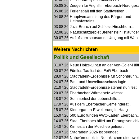
07.08.26
Hirschhorn spart Trinkwasser...
05.08.26
Zeugen für Angriff in Eberbach-Nord gesu
05.08.26
Ferienspaß mit den Stadtwerken...
04.08.26
Hauptversammlung des Bürger- und
Heimatvereins...
03.08.26
Jazz-Brunch auf Schloss Hirschhorn...
02.08.26
Naturschutzgebiet Breitenstein ist auf de
30.07.26
Aufruf zum sparsamen Umgang mit Wasse
Weitere Nachrichten
Politik und Gesellschaft
31.07.26
Neue Holzskulptur an der Von-Göler-Hütte
30.07.26
Fünftes Tauffest der FeG Eberbach...
28.07.26
Stadtradeln-Ergebnisse für Schönbrunn..
24.07.26
Bau- und Umweltausschuss tagte...
21.07.26
Stadtradeln-Ergebnisse stehen nun fest..
20.07.26
Eberbacher Wärmenetz wächst...
18.07.26
Sommerfest der Lebenshilfe...
17.07.26
Aus dem Eberbacher Gemeinderat...
15.07.26
Kindergarten-Erweiterung in Haag...
15.07.26
500 Euro für den AWO-Laden Eberbach..
14.07.26
Stadt Eberbach bittet um Ehrungsvorschlä
14.07.26
Kirmes an der Moschee gefeiert...
12.07.26
Stadradeln 2026 ist beendet...
12.07.26
Nahwärmenetz in Neunkirchen eingeweiht