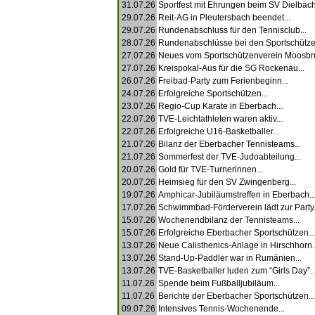
31.07.26
Sportfest mit Ehrungen beim SV Dielbach.
29.07.26
Reit-AG in Pleutersbach beendet...
29.07.26
Rundenabschluss für den Tennisclub...
28.07.26
Rundenabschlüsse bei den Sportschützen
27.07.26
Neues vom Sportschützenverein Moosbru
27.07.26
Kreispokal-Aus für die SG Rockenau...
26.07.26
Freibad-Party zum Ferienbeginn...
24.07.26
Erfolgreiche Sportschützen...
23.07.26
Regio-Cup Karate in Eberbach...
22.07.26
TVE-Leichtathleten waren aktiv...
22.07.26
Erfolgreiche U16-Basketballer...
21.07.26
Bilanz der Eberbacher Tennisteams...
21.07.26
Sommerfest der TVE-Judoabteilung...
20.07.26
Gold für TVE-Turnerinnen...
20.07.26
Heimsieg für den SV Zwingenberg...
19.07.26
Amphicar-Jubiläumstreffen in Eberbach..
17.07.26
Schwimmbad-Förderverein lädt zur Party.
15.07.26
Wochenendbilanz der Tennisteams...
15.07.26
Erfolgreiche Eberbacher Sportschützen...
13.07.26
Neue Calisthenics-Anlage in Hirschhorn..
13.07.26
Stand-Up-Paddler war in Rumänien...
13.07.26
TVE-Basketballer luden zum “Girls Day”..
11.07.26
Spende beim Fußballjubiläum...
11.07.26
Berichte der Eberbacher Sportschützen...
09.07.26
Intensives Tennis-Wochenende...