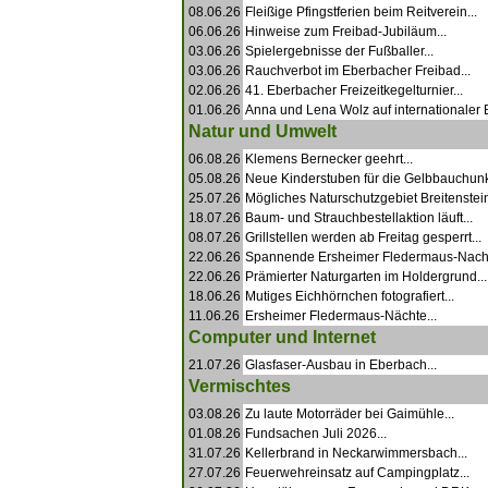
08.06.26
Fleißige Pfingstferien beim Reitverein...
06.06.26
Hinweise zum Freibad-Jubiläum...
03.06.26
Spielergebnisse der Fußballer...
03.06.26
Rauchverbot im Eberbacher Freibad...
02.06.26
41. Eberbacher Freizeitkegelturnier...
01.06.26
Anna und Lena Wolz auf internationaler 
Natur und Umwelt
06.08.26
Klemens Bernecker geehrt...
05.08.26
Neue Kinderstuben für die Gelbbauchunk
25.07.26
Mögliches Naturschutzgebiet Breitenstein
18.07.26
Baum- und Strauchbestellaktion läuft...
08.07.26
Grillstellen werden ab Freitag gesperrt...
22.06.26
Spannende Ersheimer Fledermaus-Nacht
22.06.26
Prämierter Naturgarten im Holdergrund...
18.06.26
Mutiges Eichhörnchen fotografiert...
11.06.26
Ersheimer Fledermaus-Nächte...
Computer und Internet
21.07.26
Glasfaser-Ausbau in Eberbach...
Vermischtes
03.08.26
Zu laute Motorräder bei Gaimühle...
01.08.26
Fundsachen Juli 2026...
31.07.26
Kellerbrand in Neckarwimmersbach...
27.07.26
Feuerwehreinsatz auf Campingplatz...