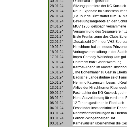
30.01.24
Ostermarkt in Igelsbach...
28.01.24
Sitzungspremiere der KG Kuckuck..
25.01.24
Neue Exponate im Kunstschaufenste
24.01.24
„Le Tour de Bütt“ startet zum 16. Mal
24.01.24
Betreuungsangebote an den Schule
24.01.24
MGV 1950 Igelsbach versammelte s
23.01.24
Versammlung des Gesangverein „S
22.01.24
Erste Prunksitzung des Clubs Eulen
22.01.24
„Zusatzzahl 24“ in der VHS Eberbac
19.01.24
Hirschhorn hat ein neues Prinzenpa
18.01.24
Vortragsveranstaltung in der Stadtha
17.01.24
Impro-Comedy-Workshop kam gut a
16.01.24
Unterricht trotz Glatteiswarnung...
16.01.24
Karmel-Abend im Kloster Hirschhor
16.01.24
„The Bohemians“ zu Gast in Eberba
15.01.24
Badische Landesbühne zeigt Famil
15.01.24
Hermino Katzenstein besucht Reals
13.01.24
Aktive der Hirschhorner Ritter geehr
09.01.24
Fastnachter der KG Kuckuck geehrt.
08.01.24
Hohe Auszeichnung für verdiente Fa
06.01.24
12 Tenors gastierten in Eberbach...
04.01.24
Fesselnder Insektenkrimi im Depot 
03.01.24
Nachtwächterführungen in Eberbac
03.01.24
Lernort Zwingenberger Hof...
03.01.24
Karnevalisten übernehmen die Gesc