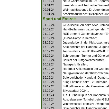
11.01.24
Neue Gastronomie im ESC-Sporthe
09.01.24
Feuershow im Eberbacher Winterdor
09.01.24
Weihnachtsspende für Jugendmann
03.01.24
Arbeitsmarktbericht Dezember 2023
Sport und Freizeit
31.12.24
Glücksschießen beim SSV Brombac
26.12.24
Handballerinnen bezwingen den Tab
21.12.24
RGE ernennt Gunter Mayer zum Ehr
18.12.24
„X-Mas-Party“ in Hetzbach...
18.12.24
Jugendarbeit in der Kickboxschmie
17.12.24
Spielberichte der Handball-Jugend.
16.12.24
Tennis-News des TC Blau-Weiß Eb
16.12.24
Schneemann-Turnier und Gürtelprü
16.12.24
Bericht der Luftgewehrschützen...
16.12.24
Naturpark für alle...
16.12.24
Handball-Aktionstag in der Grundsc
16.12.24
Neuigkeiten von der Kickboxschmi
16.12.24
Spielbericht der Handball-Damen..
13.12.24
“Flag Football” beim TV Eberbach..
12.12.24
Fußballturnier an der Gemeinschaft
12.12.24
Silvesterlauf 2024...
11.12.24
TFS-Fußballcup in der Hohenstaufe
10.12.24
Ausgelassener Torjubel beim GELI
09.12.24
Winterwechsel beim SV Zwingenber
09.12.24
Spielberichte der Handballjugend..