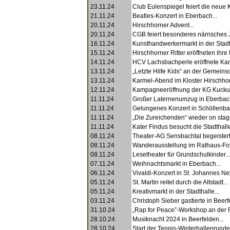
23.11.24
Club Eulenspiegel feiert die neue
21.11.24
Beatles-Konzert in Eberbach...
20.11.24
Hirschhorner Advent...
20.11.24
CGB feiert besonderes närrisches 
16.11.24
Kunsthandwerkermarkt in der Stadth
15.11.24
Hirschhorner Ritter eröffneten ihr
14.11.24
HCV Lachsbachperle eröffnete Ka
13.11.24
„Letzte Hilfe Kids“ an der Gemeinsc
13.11.24
Karmel-Abend im Kloster Hirschhor
12.11.24
Kampagneeröffnung der KG Kuckuc
11.11.24
Großer Laternenumzug in Eberbach
11.11.24
Gelungenes Konzert in Schöllenbac
11.11.24
„Die Zureichenden“ wieder on stage
11.11.24
Kater Findus besucht die Stadthalle
08.11.24
Theater-AG Sensbachtal begeistert
08.11.24
Wanderausstellung im Rathaus-Foy
08.11.24
Lesetheater für Grundschulkinder...
07.11.24
Weihnachtsmarkt in Eberbach...
06.11.24
Vivaldi-Konzert in St. Johannes N
05.11.24
St. Martin reitet durch die Altstadt...
05.11.24
Kreativmarkt in der Stadthalle...
03.11.24
Christoph Sieber gastierte in Beerf
31.10.24
„Rap for Peace”-Workshop an der R
28.10.24
Musiknacht 2024 in Beerfelden...
28.10.24
Start der Tennis-Winterhallenrunde.