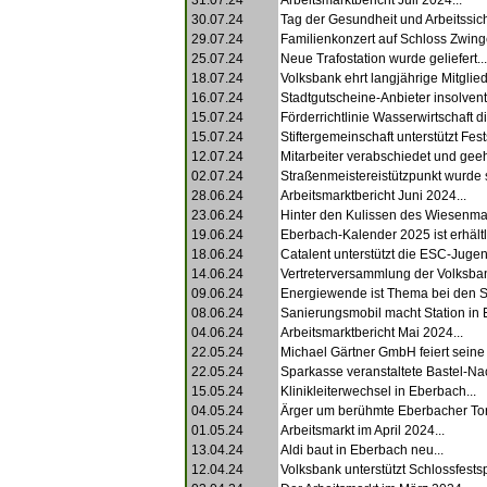
31.07.24
Arbeitsmarktbericht Juli 2024...
30.07.24
Tag der Gesundheit und Arbeitssiche
29.07.24
Familienkonzert auf Schloss Zwing
25.07.24
Neue Trafostation wurde geliefert...
18.07.24
Volksbank ehrt langjährige Mitgliede
16.07.24
Stadtgutscheine-Anbieter insolvent.
15.07.24
Förderrichtlinie Wasserwirtschaft dis
15.07.24
Stiftergemeinschaft unterstützt Fests
12.07.24
Mitarbeiter verabschiedet und geehr
02.07.24
Straßenmeistereistützpunkt wurde s
28.06.24
Arbeitsmarktbericht Juni 2024...
23.06.24
Hinter den Kulissen des Wiesenmar
19.06.24
Eberbach-Kalender 2025 ist erhältli
18.06.24
Catalent unterstützt die ESC-Jugen
14.06.24
Vertreterversammlung der Volksban
09.06.24
Energiewende ist Thema bei den S
08.06.24
Sanierungsmobil macht Station in 
04.06.24
Arbeitsmarktbericht Mai 2024...
22.05.24
Michael Gärtner GmbH feiert seine J
22.05.24
Sparkasse veranstaltete Bastel-Nac
15.05.24
Klinikleiterwechsel in Eberbach...
04.05.24
Ärger um berühmte Eberbacher Tort
01.05.24
Arbeitsmarkt im April 2024...
13.04.24
Aldi baut in Eberbach neu...
12.04.24
Volksbank unterstützt Schlossfestsp