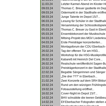
11.03.24
Letzter Karmel-Abend im Kloster Hi
09.03.24
Thomas C. Breuer gastierte im Depo
09.03.24
Ostermarkt in der Stadthalle eröffnet
08.03.24
Junge Talente im Depot 15/7...
06.03.24
Lesung für Schüler in der Stadthalle
05.03.24
Versammlung der Schlossfestspiele
05.03.24
Thomas C. Breuer zu Gast in Eberb
05.03.24
Ensemblekonzert der Musikschule 
04.03.24
Mitsing-Projekt des MGV Liederkran
04.03.24
Erste Preisträger konzertierten...
29.02.24
Montagsforum der CDU Eberbach-
26.02.24
Tag der offenen Tür am HSG...
26.02.24
Workshop für die HSG-Musikprofilk
26.02.24
Kabarett mit Heinrich Del Core...
26.02.24
Realschule veröffentlicht Sagen-Bu
22.02.24
Preisträgerkonzert in der Stadthalle
22.02.24
Begabte Sängerinnen und Sänger g
22.02.24
„Die drei ???“ in Eberbach...
21.02.24
Zwei Konzerte auf dem SRH Bildu
19.02.24
Rund um den würzigen Frühlingsbo
19.02.24
Fotoausstellung eröffnet...
16.02.24
Cover-Night im Depot 15/7...
14.02.24
BHV schrubbte die leeren Geldbeute
14.02.24
Elf Eberbacher Fotografen stellen a