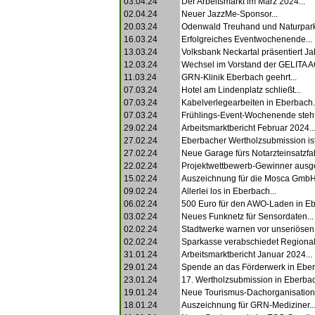
03.04.24
Der Arbeitsmarkt im März 2024...
02.04.24
Neuer JazzMe-Sponsor...
20.03.24
Odenwald Treuhand und Naturpark 
16.03.24
Erfolgreiches Eventwochenende...
13.03.24
Volksbank Neckartal präsentiert Ja
12.03.24
Wechsel im Vorstand der GELITA AG
11.03.24
GRN-Klinik Eberbach geehrt...
07.03.24
Hotel am Lindenplatz schließt...
07.03.24
Kabelverlegearbeiten in Eberbach.
07.03.24
Frühlings-Event-Wochenende steht 
29.02.24
Arbeitsmarktbericht Februar 2024..
27.02.24
Eberbacher Wertholzsubmission ist 
27.02.24
Neue Garage fürs Notarzteinsatzfa
22.02.24
Projektwettbewerb-Gewinner ausge
15.02.24
Auszeichnung für die Mosca GmbH.
09.02.24
Allerlei los in Eberbach...
06.02.24
500 Euro für den AWO-Laden in Eb
03.02.24
Neues Funknetz für Sensordaten...
02.02.24
Stadtwerke warnen vor unseriösen 
02.02.24
Sparkasse verabschiedet Regionaldi
31.01.24
Arbeitsmarktbericht Januar 2024...
29.01.24
Spende an das Förderwerk in Eber
23.01.24
17. Wertholzsubmission in Eberbac
19.01.24
Neue Tourismus-Dachorganisation.
18.01.24
Auszeichnung für GRN-Mediziner..