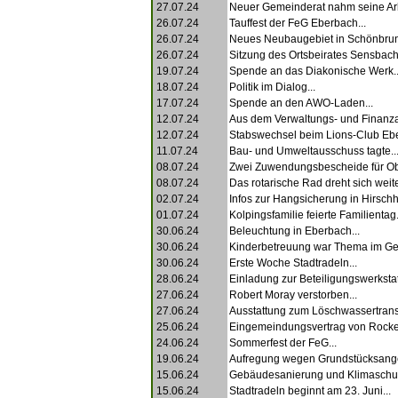
27.07.24
Neuer Gemeinderat nahm seine Arbe
26.07.24
Tauffest der FeG Eberbach...
26.07.24
Neues Neubaugebiet in Schönbrun
26.07.24
Sitzung des Ortsbeirates Sensbacht
19.07.24
Spende an das Diakonische Werk..
18.07.24
Politik im Dialog...
17.07.24
Spende an den AWO-Laden...
12.07.24
Aus dem Verwaltungs- und Finanza
12.07.24
Stabswechsel beim Lions-Club Ebe
11.07.24
Bau- und Umweltausschuss tagte..
08.07.24
Zwei Zuwendungsbescheide für Obe
08.07.24
Das rotarische Rad dreht sich weiter
02.07.24
Infos zur Hangsicherung in Hirschh
01.07.24
Kolpingsfamilie feierte Familientag.
30.06.24
Beleuchtung in Eberbach...
30.06.24
Kinderbetreuung war Thema im Gem
30.06.24
Erste Woche Stadtradeln...
28.06.24
Einladung zur Beteiligungswerkstatt
27.06.24
Robert Moray verstorben...
27.06.24
Ausstattung zum Löschwassertrans
25.06.24
Eingemeindungsvertrag von Rocke
24.06.24
Sommerfest der FeG...
19.06.24
Aufregung wegen Grundstücksange
15.06.24
Gebäudesanierung und Klimaschut
15.06.24
Stadtradeln beginnt am 23. Juni...