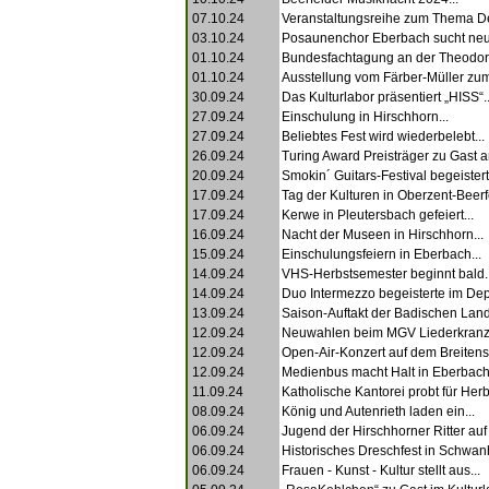
07.10.24
Veranstaltungsreihe zum Thema D
03.10.24
Posaunenchor Eberbach sucht neue 
01.10.24
Bundesfachtagung an der Theodor-
01.10.24
Ausstellung vom Färber-Müller zu
30.09.24
Das Kulturlabor präsentiert „HISS“..
27.09.24
Einschulung in Hirschhorn...
27.09.24
Beliebtes Fest wird wiederbelebt...
26.09.24
Turing Award Preisträger zu Gast 
20.09.24
Smokin´ Guitars-Festival begeistert
17.09.24
Tag der Kulturen in Oberzent-Beerf
17.09.24
Kerwe in Pleutersbach gefeiert...
16.09.24
Nacht der Museen in Hirschhorn...
15.09.24
Einschulungsfeiern in Eberbach...
14.09.24
VHS-Herbstsemester beginnt bald..
14.09.24
Duo Intermezzo begeisterte im Depo
13.09.24
Saison-Auftakt der Badischen Lan
12.09.24
Neuwahlen beim MGV Liederkranz.
12.09.24
Open-Air-Konzert auf dem Breitenst
12.09.24
Medienbus macht Halt in Eberbach.
11.09.24
Katholische Kantorei probt für Herb
08.09.24
König und Autenrieth laden ein...
06.09.24
Jugend der Hirschhorner Ritter auf 
06.09.24
Historisches Dreschfest in Schwan
06.09.24
Frauen - Kunst - Kultur stellt aus...