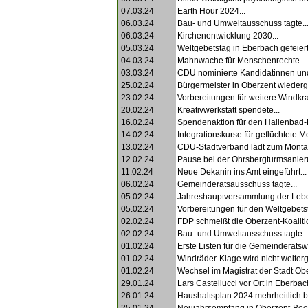
07.03.24
Earth Hour 2024...
06.03.24
Bau- und Umweltausschuss tagte..
06.03.24
Kirchenentwicklung 2030...
05.03.24
Weltgebetstag in Eberbach gefeiert.
04.03.24
Mahnwache für Menschenrechte...
03.03.24
CDU nominierte Kandidatinnen und
25.02.24
Bürgermeister in Oberzent wiederg
23.02.24
Vorbereitungen für weitere Windkra
20.02.24
Kreativwerkstatt spendete...
16.02.24
Spendenaktion für den Hallenbad-
14.02.24
Integrationskurse für geflüchtete M
13.02.24
CDU-Stadtverband lädt zum Montag
12.02.24
Pause bei der Ohrsbergturmsanieru
11.02.24
Neue Dekanin ins Amt eingeführt...
06.02.24
Gemeinderatsausschuss tagte...
05.02.24
Jahreshauptversammlung der Leben
05.02.24
Vorbereitungen für den Weltgebetst
02.02.24
FDP schmeißt die Oberzent-Koalitio
02.02.24
Bau- und Umweltausschuss tagte..
01.02.24
Erste Listen für die Gemeinderatswa
01.02.24
Windräder-Klage wird nicht weiterge
01.02.24
Wechsel im Magistrat der Stadt Obe
29.01.24
Lars Castellucci vor Ort in Eberbach
26.01.24
Haushaltsplan 2024 mehrheitlich 