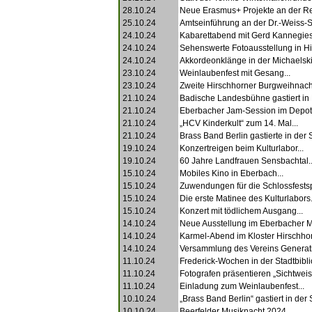
28.10.24
Neue Erasmus+ Projekte an der Re
25.10.24
Amtseinführung an der Dr.-Weiss-S
24.10.24
Kabarettabend mit Gerd Kannegiese
24.10.24
Sehenswerte Fotoausstellung in Hi
24.10.24
Akkordeonklänge in der Michaelski
23.10.24
Weinlaubenfest mit Gesang...
23.10.24
Zweite Hirschhorner Burgweihnacht
21.10.24
Badische Landesbühne gastiert in 
21.10.24
Eberbacher Jam-Session im Depot 
21.10.24
„HCV Kinderkult“ zum 14. Mal...
21.10.24
Brass Band Berlin gastierte in der S
19.10.24
Konzertreigen beim Kulturlabor...
19.10.24
60 Jahre Landfrauen Sensbachtal..
15.10.24
Mobiles Kino in Eberbach...
15.10.24
Zuwendungen für die Schlossfestspi
15.10.24
Die erste Matinee des Kulturlabors.
15.10.24
Konzert mit tödlichem Ausgang...
14.10.24
Neue Ausstellung im Eberbacher 
14.10.24
Karmel-Abend im Kloster Hirschhor
14.10.24
Versammlung des Vereins Generati
11.10.24
Frederick-Wochen in der Stadtbiblio
11.10.24
Fotografen präsentieren „Sichtweise
11.10.24
Einladung zum Weinlaubenfest...
10.10.24
„Brass Band Berlin“ gastiert in der S
10.10.24
Beerfelder Musiknacht 2024...