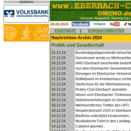
WERBUNG
08.08.2026
STARTSEITE
|
KURZNACHRICHTEN
Nachrichten-Archiv 2024
Politik und Gesellschaft
31.12.24
Bundestagsabgeordneter besuchte
27.12.24
Gemeinsam wurde es Weihnachten
26.12.24
AWO Eberbach beschenkte bedürft
22.12.24
Aus dem Eberbacher Gemeinderat.
21.12.24
Ehrungen im Eberbacher Gemeinde
21.12.24
Notfallpaxis im Krankenhaus schließ
21.12.24
Startschuss für die Wärmeplanung.
20.12.24
Rotary Club Eberbach spendete...
20.12.24
Neues vom Eberbacher Trinkwasser
20.12.24
Gebührenerhöhungen im Gemeinde
18.12.24
Weihnachtliches Treffen des UFO..
18.12.24
Neujahrskonzert 2025 in Eberbach.
14.12.24
Baufirma unterstützt Hospizverein..
14.12.24
Musikalische Fahrt in den Landtag.
14.12.24
Catalent spendet...