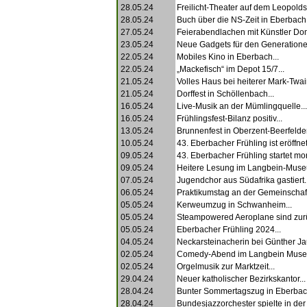
28.05.24
Freilicht-Theater auf dem Leopoldsp
28.05.24
Buch über die NS-Zeit in Eberbach.
27.05.24
Feierabendlachen mit Künstler Dom
23.05.24
Neue Gadgets für den Generationen
22.05.24
Mobiles Kino in Eberbach...
22.05.24
„Mackefisch“ im Depot 15/7...
21.05.24
Volles Haus bei heiterer Mark-Twai
21.05.24
Dorffest in Schöllenbach...
16.05.24
Live-Musik an der Mümlingquelle...
16.05.24
Frühlingsfest-Bilanz positiv...
13.05.24
Brunnenfest in Oberzent-Beerfelden
10.05.24
43. Eberbacher Frühling ist eröffnet.
09.05.24
43. Eberbacher Frühling startet mor
09.05.24
Heitere Lesung im Langbein-Muse
07.05.24
Jugendchor aus Südafrika gastiert..
06.05.24
Praktikumstag an der Gemeinschaft
05.05.24
Kerweumzug in Schwanheim...
05.05.24
Steampowered Aeroplane sind zurü
05.05.24
Eberbacher Frühling 2024...
04.05.24
Neckarsteinacherin bei Günther Ja
02.05.24
Comedy-Abend im Langbein Muse
02.05.24
Orgelmusik zur Marktzeit...
29.04.24
Neuer katholischer Bezirkskantor...
28.04.24
Bunter Sommertagszug in Eberbach
28.04.24
Bundesjazzorchester spielte in der 