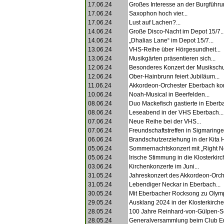
17.06.24
Großes Interesse an der Burgführun
17.06.24
Saxophon hoch vier...
17.06.24
Lust auf Lachen?...
14.06.24
Große Disco-Nacht im Depot 15/7..
14.06.24
„Dhalias Lane“ im Depot 15/7...
13.06.24
VHS-Reihe über Hörgesundheit...
13.06.24
Musikgärten präsentieren sich...
12.06.24
Besonderes Konzert der Musikschul
12.06.24
Ober-Hainbrunn feiert Jubiläum...
11.06.24
Akkordeon-Orchester Eberbach konz
10.06.24
Noah-Musical in Beerfelden...
08.06.24
Duo Mackefisch gastierte in Eberba
08.06.24
Leseabend in der VHS Eberbach...
07.06.24
Neue Reihe bei der VHS...
07.06.24
Freundschaftstreffen in Sigmaringen
06.06.24
Brandschutzerziehung in der Kita 
05.06.24
Sommernachtskonzert mit „Right No
05.06.24
Irische Stimmung in die Klosterkirch
03.06.24
Kirchenkonzerte im Juni...
31.05.24
Jahreskonzert des Akkordeon-Orche
31.05.24
Lebendiger Neckar in Eberbach...
30.05.24
Mit Eberbacher Rocksong zu Olymp
29.05.24
Ausklang 2024 in der Klosterkirche.
28.05.24
100 Jahre Reinhard-von-Gülpen-Sc
28.05.24
Generalversammlung beim Club Eul