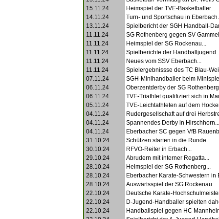
15.11.24
Heimspiel der TVE-Basketballer...
14.11.24
Turn- und Sportschau in Eberbach.
13.11.24
Spielbericht der SGH Handball-Da
11.11.24
SG Rothenberg gegen SV Gammels
11.11.24
Heimspiel der SG Rockenau...
11.11.24
Spielberichte der Handballjugend..
11.11.24
Neues vom SSV Eberbach...
11.11.24
Spielergebnissse des TC Blau-Weiß
07.11.24
SGH-Minihandballer beim Minispielf
06.11.24
Oberzentderby der SG Rothenberg.
06.11.24
TVE-Triathlet qualifiziert sich in Mar
05.11.24
TVE-Leichtathleten auf dem Hocken
04.11.24
Rudergesellschaft auf drei Herbstre
04.11.24
Spannendes Derby in Hirschhorn..
04.11.24
Eberbacher SC gegen VfB Rauenbe
31.10.24
Schützen starten in die Runde...
30.10.24
RFVO-Reiter in Erbach...
29.10.24
Abrudern mit interner Regatta...
28.10.24
Heimspiel der SG Rothenberg...
28.10.24
Eberbacher Karate-Schwestern in Be
28.10.24
Auswärtsspiel der SG Rockenau...
22.10.24
Deutsche Karate-Hochschulmeister
22.10.24
D-Jugend-Handballer spielten dahe
22.10.24
Handballspiel gegen HC Mannheim