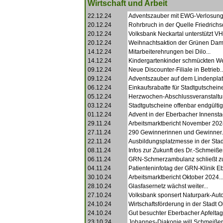
Wirtschaft und Arbeit
22.12.24
Adventszauber mit EWG-Verlosung.
20.12.24
Rohrbruch in der Quelle Friedrichs
20.12.24
Volksbank Neckartal unterstützt VH
20.12.24
Weihnachtsaktion der Grünen Dam
14.12.24
Mitarbeiterehrungen bei Dilo...
14.12.24
Kindergartenkinder schmückten W
09.12.24
Neue Discounter-Filiale in Betrieb..
09.12.24
Adventszauber auf dem Lindenplatz
06.12.24
Einkaufsrabatte für Stadtgutscheine
05.12.24
Herzwochen-Abschlussveranstaltun
03.12.24
Stadtgutscheine offenbar endgültig 
01.12.24
Advent in der Eberbacher Innenstad
29.11.24
Arbeitsmarktbericht November 2024
27.11.24
290 Gewinnerinnen und Gewinner.
22.11.24
Ausbildungsplatzmesse in der Stadt
08.11.24
Infos zur Zukunft des Dr.-Schmeißer-
06.11.24
GRN-Schmerzambulanz schließt zu
04.11.24
Patienteninfotag der GRN-Klinik Eb
30.10.24
Arbeitsmarktbericht Oktober 2024..
28.10.24
Glasfasernetz wächst weiter...
27.10.24
Volksbank sponsert Naturpark-Auto.
24.10.24
Wirtschaftsförderung in der Stadt O
24.10.24
Gut besuchter Eberbacher Apfeltag.
23.10.24
Johannes-Diakonie will Schmeißer-S