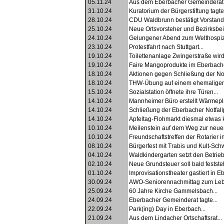
05.11.24
Aus dem Eberbacher Gemeinderat.
31.10.24
Kuratorium der Bürgerstiftung tagte.
28.10.24
CDU Waldbrunn bestätigt Vorstand.
25.10.24
Neue Ortsvorsteher und Bezirksbeir
24.10.24
Gelungener Abend zum Welthospizt
23.10.24
Protestfahrt nach Stuttgart...
19.10.24
Toilettenanlage Zwingerstraße wird
19.10.24
Faire Mangoprodukte im Eberbache
18.10.24
Aktionen gegen Schließung der Notf
18.10.24
THW-Übung auf einem ehemaligen
15.10.24
Sozialstation öffnete ihre Türen...
14.10.24
Mannheimer Büro erstellt Wärmepl
14.10.24
Schließung der Eberbacher Notfallp
14.10.24
Apfeltag-Flohmarkt diesmal etwas kl
10.10.24
Meilenstein auf dem Weg zur neuen 
10.10.24
Freundschaftstreffen der Rotarier in
08.10.24
Bürgerfest mit Trabis und Kult-Sch
04.10.24
Waldkindergarten setzt den Betrieb
02.10.24
Neue Grundsteuer soll bald festste
01.10.24
Improvisationstheater gastiert in E
30.09.24
AWO-Seniorennachmittag zum Lebe
25.09.24
60 Jahre Kirche Gammelsbach...
24.09.24
Eberbacher Gemeinderat tagte...
22.09.24
Park(ing) Day in Eberbach...
21.09.24
Aus dem Lindacher Ortschaftsrat...