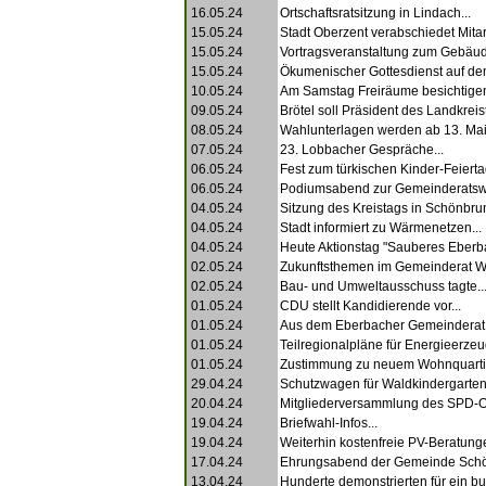
16.05.24
Ortschaftsratsitzung in Lindach...
15.05.24
Stadt Oberzent verabschiedet Mitarb
15.05.24
Vortragsveranstaltung zum Gebäud
15.05.24
Ökumenischer Gottesdienst auf dem
10.05.24
Am Samstag Freiräume besichtigen
09.05.24
Brötel soll Präsident des Landkreis
08.05.24
Wahlunterlagen werden ab 13. Mai z
07.05.24
23. Lobbacher Gespräche...
06.05.24
Fest zum türkischen Kinder-Feiertag
06.05.24
Podiumsabend zur Gemeinderatswa
04.05.24
Sitzung des Kreistags in Schönbrun
04.05.24
Stadt informiert zu Wärmenetzen...
04.05.24
Heute Aktionstag "Sauberes Eberba
02.05.24
Zukunftsthemen im Gemeinderat Wa
02.05.24
Bau- und Umweltausschuss tagte..
01.05.24
CDU stellt Kandidierende vor...
01.05.24
Aus dem Eberbacher Gemeinderat.
01.05.24
Teilregionalpläne für Energieerzeu
01.05.24
Zustimmung zu neuem Wohnquartie
29.04.24
Schutzwagen für Waldkindergarten s
20.04.24
Mitgliederversammlung des SPD-Or
19.04.24
Briefwahl-Infos...
19.04.24
Weiterhin kostenfreie PV-Beratunge
17.04.24
Ehrungsabend der Gemeinde Schö
13.04.24
Hunderte demonstrierten für ein bu