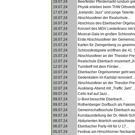
19.07.24
Beerfelder Pferdemarkt rundum gel
19.07.24
Physik erleben beim THW Ortsverb
17.07.24
„Icelandic Jazz“ und junge Talente..
16.07.24
Abschlussfeier der Realschule...
16.07.24
Abschluss des Eberbacher Orgels
16.07.24
Konzert des MGV Liederkranz mit 
16.07.24
Musical-Gala im großen Schlosshof
16.07.24
Erste Abschlussfeier der Gemeinsch
15.07.24
Karten für Zwingenberg zu gewinne
15.07.24
Schlossfestspiele eröffnen die 41. S
15.07.24
Abschlussfeier an der Theodor-Fre
12.07.24
Realschule Eberbach inszeniert „Kr
12.07.24
Turmtreff mit dem Förster...
10.07.24
Eberbacher Orgelsommer geht weite
10.07.24
Gedenkstein im Karlstal renoviert...
10.07.24
Abschlussfeier an der Theodor-Fre
10.07.24
Ausklang-Abend mit „Traffic Jam“...
09.07.24
Cello traf auf Jazz...
09.07.24
U-Boot besuchte Eberbach...
09.07.24
Rothenberger Dorfbuch als Faksimil
09.07.24
Gemeinschaftsschule Eberbach aus
09.07.24
Kunstausstellung der Dr.-Weiß-Schu
08.07.24
Abiturienten feierlich verabschiedet
06.07.24
Eberbacher Party-Hit für U 17...
05.07.24
Festival am Hirschhorner Neckarstr