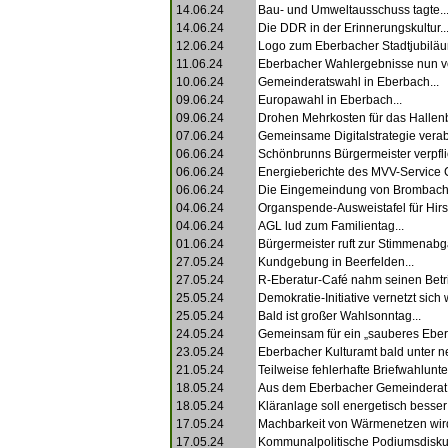
14.06.24
Bau- und Umweltausschuss tagte..
14.06.24
Die DDR in der Erinnerungskultur..
12.06.24
Logo zum Eberbacher Stadtjubiläu
11.06.24
Eberbacher Wahlergebnisse nun vol
10.06.24
Gemeinderatswahl in Eberbach...
09.06.24
Europawahl in Eberbach...
09.06.24
Drohen Mehrkosten für das Hallenb
07.06.24
Gemeinsame Digitalstrategie verab
06.06.24
Schönbrunns Bürgermeister verpflic
06.06.24
Energieberichte des MVV-Service C
06.06.24
Die Eingemeindung von Brombach.
04.06.24
Organspende-Ausweistafel für Hirs
04.06.24
AGL lud zum Familientag...
01.06.24
Bürgermeister ruft zur Stimmenabga
27.05.24
Kundgebung in Beerfelden...
27.05.24
R-Eberatur-Café nahm seinen Betri
25.05.24
Demokratie-Initiative vernetzt sich w
25.05.24
Bald ist großer Wahlsonntag...
24.05.24
Gemeinsam für ein „sauberes Eberb
23.05.24
Eberbacher Kulturamt bald unter ne
21.05.24
Teilweise fehlerhafte Briefwahlunte
18.05.24
Aus dem Eberbacher Gemeinderat.
18.05.24
Kläranlage soll energetisch besser
17.05.24
Machbarkeit von Wärmenetzen wird 
17.05.24
Kommunalpolitische Podiumsdiskus