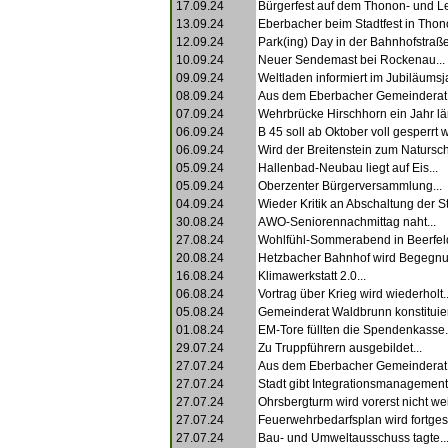
17.09.24
Bürgerfest auf dem Thonon- und Le
13.09.24
Eberbacher beim Stadtfest in Thono
12.09.24
Park(ing) Day in der Bahnhofstraße
10.09.24
Neuer Sendemast bei Rockenau...
09.09.24
Weltladen informiert im Jubiläumsja
08.09.24
Aus dem Eberbacher Gemeinderat.
07.09.24
Wehrbrücke Hirschhorn ein Jahr län
06.09.24
B 45 soll ab Oktober voll gesperrt 
06.09.24
Wird der Breitenstein zum Natursch
05.09.24
Hallenbad-Neubau liegt auf Eis...
05.09.24
Oberzenter Bürgerversammlung...
04.09.24
Wieder Kritik an Abschaltung der S
30.08.24
AWO-Seniorennachmittag naht...
27.08.24
Wohlfühl-Sommerabend in Beerfeld
20.08.24
Hetzbacher Bahnhof wird Begegnu
16.08.24
Klimawerkstatt 2.0...
06.08.24
Vortrag über Krieg wird wiederholt..
05.08.24
Gemeinderat Waldbrunn konstituiert
01.08.24
EM-Tore füllten die Spendenkasse.
29.07.24
Zu Truppführern ausgebildet...
27.07.24
Aus dem Eberbacher Gemeinderat.
27.07.24
Stadt gibt Integrationsmanagement 
27.07.24
Ohrsbergturm wird vorerst nicht weit
27.07.24
Feuerwehrbedarfsplan wird fortges
27.07.24
Bau- und Umweltausschuss tagte..