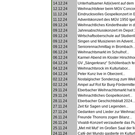
14.12.24
Unterhaltsamer Ad(e)vent auf dem L
12.12.24
Weihnachtsfeier beim MGV Concord
11.12.24
Eindrucksvolles Gospelkonzert in 
11.12.24
Adventskonzert des MGV 1950 Igel
09.12.24
Weihnachtliches Kindertheater in de
09.12.24
Jahresabschlusskonzert im Depot 1
09.12.24
Wirtschaftsoberschule auf Studienfa
09.12.24
Singen und Musizieren im Advent..
09.12.24
Seniorennachmittag in Brombach..
06.12.24
Weihnachtsmarkt im Schulhof...
06.12.24
Karmel-Abend im Kloster Hirschhor
04.12.24
GV „Sängerkranz“ Schöllenbach feie
04.12.24
Weihnachtsrock im Kulturlabor...
04.12.24
Peter Kunz live in Oberzent...
02.12.24
Nostalgischer Sonderzug zum Weih
02.12.24
Ampel auf Rot für Burg-Fördermittel
29.11.24
Eberbacher Weihnachtsmarkt hat b
29.11.24
Weihnachtliches Gospelkonzert...
28.11.24
Eberbacher Geschichtsblatt 2024...
27.11.24
Zeit für Sagen und Legenden...
27.11.24
Gedanken und Lieder zur Weihnacht
26.11.24
Freunde Thonons zogen Bilanz...
26.11.24
Vivaldi-Konzert verzauberte das Pu
25.11.24
„Met mit Mut“ im Großen Saal der M
24.11.24
Café del Mundo gastierte im Kulturl