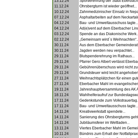
13.12.24
Sportlerehrung der Stadt Eberbach.
11.12.24
Ohrsbergturm ist wieder geöffnet...
10.12.24
Zahnmedizinischer Einsatz in Nepal
07.12.24
Asphaltarbeiten auf dem Neckartal
04.12.24
Bau- und Umweltausschuss tagte..
04.12.24
Ad(e)vent auf dem Eberbacher Lind
03.12.24
Spende an das Diakonische Werk..
02.12.24
„Gemeinsam wird´s Weihnachten“..
30.11.24
Aus dem Eberbacher Gemeinderat.
30.11.24
Jagden werden neu verpachtet...
29.11.24
Blutspenderehrung im Rathaus...
29.11.24
Pfarrer Gero Albert verlässt Eberbac
29.11.24
Gebührenüberschuss wird nicht zurü
29.11.24
Grundsteuer wird leicht angehoben.
27.11.24
Weihnachtsplätzchen für einen gut
27.11.24
Eberbacher Mahl im evangelische
19.11.24
Jahreshauptversammlung des AK As
18.11.24
Wahlhelferaufruf zur Bundestagswa
17.11.24
Gedenkstunde zum Volkstrauertag.
17.11.24
Bau- und Umweltausschuss tagte..
14.11.24
Kreativwerkstatt spendete...
14.11.24
Sanierung des Ohrsbergturms geht 
14.11.24
Jubiläumsfeier im Weltladen...
13.11.24
Viertes Eberbacher Mahl im Gemei
10.11.24
Bündnis zum Erhalt der Notfallpraxi