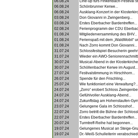
06.08.24
Line-up fürs Finkenbach-Festival ste
06.08.24
Schönbrunner Kerwe...
06.08.24
Ausklang-Konzert in der Klosterkirc
03.08.24
Don Giovanni in Zwingenberg...
03.08.24
Erstes Eberbacher Bardentreffen...
02.08.24
Ferienprogramm der CDU Eberbac
01.08.24
Mitgliederversammlung des BHV...
01.08.24
Ferienspaß mit dem „WaldMobil“ un
01.08.24
Nach Zorro kommt Don Giovanni...
31.07.24
Schlossfestspiel-Besucherin geehrt
31.07.24
Wieder ein AWO-Seniorennachmitta
30.07.24
Musical-Abend in der Klosterkirche.
30.07.24
Schöllenbacher Kerwe im August...
27.07.24
Festivalstimmung in Hirschhorn...
26.07.24
Spende für den Frischling...
25.07.24
Wie funktioniert eine Verwaltung?..
24.07.24
„Zorro“ erobert Schloss Zwingenber
24.07.24
Gefühlvoller Ausklang-Abend...
24.07.24
Zukunftstag am Hohenstaufen-Gym
23.07.24
Gelungene Gala im Schlosshof...
22.07.24
Zorro betritt die Bühne der Schlossf
22.07.24
Erstes Eberbacher Bardentreffen...
20.07.24
Turmtreff-Reihe hat begonnen...
19.07.24
Gelungenes Musical an Steige-Gru
19.07.24
Dr.-Weiß-Schulleiterin verabschiede