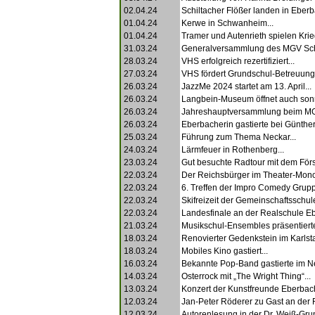
02.04.24
Schiltacher Flößer landen in Eberb
01.04.24
Kerwe in Schwanheim...
01.04.24
Tramer und Autenrieth spielen Krie
31.03.24
Generalversammlung des MGV Sc
28.03.24
VHS erfolgreich rezertifiziert...
27.03.24
VHS fördert Grundschul-Betreuung.
26.03.24
JazzMe 2024 startet am 13. April...
26.03.24
Langbein-Museum öffnet auch sonn
26.03.24
Jahreshauptversammlung beim MG
26.03.24
Eberbacherin gastierte bei Günther
25.03.24
Führung zum Thema Neckar...
24.03.24
Lärmfeuer in Rothenberg...
23.03.24
Gut besuchte Radtour mit dem Först
22.03.24
Der Reichsbürger im Theater-Mono
22.03.24
6. Treffen der Impro Comedy Grupp
22.03.24
Skifreizeit der Gemeinschaftsschule
22.03.24
Landesfinale an der Realschule Eb
21.03.24
Musikschul-Ensembles präsentierte
18.03.24
Renovierter Gedenkstein im Karlstal
18.03.24
Mobiles Kino gastiert...
16.03.24
Bekannte Pop-Band gastierte im Nec
14.03.24
Osterrock mit „The Wright Thing“...
13.03.24
Konzert der Kunstfreunde Eberbach
12.03.24
Jan-Peter Röderer zu Gast an der R
12.03.24
Autorenlesung in der Dr. Weiß-Gru