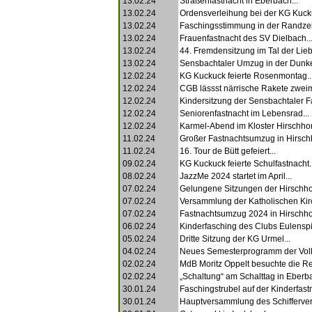
13.02.24
Straßenfastnacht in Eberbach...
13.02.24
Ordensverleihung bei der KG Kucku
13.02.24
Faschingsstimmung in der Randzei
13.02.24
Frauenfastnacht des SV Dielbach..
13.02.24
44. Fremdensitzung im Tal der Lieb
13.02.24
Sensbachtaler Umzug in der Dunkel
12.02.24
KG Kuckuck feierte Rosenmontag..
12.02.24
CGB lässst närrische Rakete zweima
12.02.24
Kindersitzung der Sensbachtaler Fa
12.02.24
Seniorenfastnacht im Lebensrad...
12.02.24
Karmel-Abend im Kloster Hirschhor
11.02.24
Großer Fastnachtsumzug in Hirschh
11.02.24
16. Tour de Bütt gefeiert...
09.02.24
KG Kuckuck feierte Schulfastnacht..
08.02.24
JazzMe 2024 startet im April...
07.02.24
Gelungene Sitzungen der Hirschhorn
07.02.24
Versammlung der Katholischen Kir
07.02.24
Fastnachtsumzug 2024 in Hirschhor
06.02.24
Kinderfasching des Clubs Eulenspi
05.02.24
Dritte Sitzung der KG Urmel...
04.02.24
Neues Semesterprogramm der Volk
02.02.24
MdB Moritz Oppelt besuchte die Re
02.02.24
„Schaltung“ am Schalttag in Eberba
30.01.24
Faschingstrubel auf der Kinderfastn
30.01.24
Hauptversammlung des Schiffervere