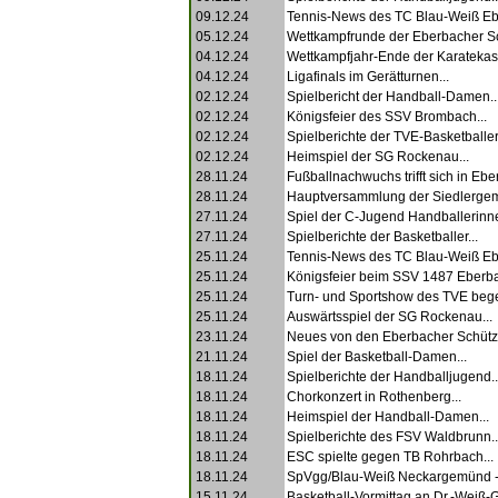
09.12.24
Tennis-News des TC Blau-Weiß Eb
05.12.24
Wettkampfrunde der Eberbacher Sc
04.12.24
Wettkampfjahr-Ende der Karatekas.
04.12.24
Ligafinals im Gerätturnen...
02.12.24
Spielbericht der Handball-Damen..
02.12.24
Königsfeier des SSV Brombach...
02.12.24
Spielberichte der TVE-Basketballer.
02.12.24
Heimspiel der SG Rockenau...
28.11.24
Fußballnachwuchs trifft sich in Ebe
28.11.24
Hauptversammlung der Siedlergeme
27.11.24
Spiel der C-Jugend Handballerinne
27.11.24
Spielberichte der Basketballer...
25.11.24
Tennis-News des TC Blau-Weiß Eb
25.11.24
Königsfeier beim SSV 1487 Eberba
25.11.24
Turn- und Sportshow des TVE begei
25.11.24
Auswärtsspiel der SG Rockenau...
23.11.24
Neues von den Eberbacher Schütze
21.11.24
Spiel der Basketball-Damen...
18.11.24
Spielberichte der Handballjugend..
18.11.24
Chorkonzert in Rothenberg...
18.11.24
Heimspiel der Handball-Damen...
18.11.24
Spielberichte des FSV Waldbrunn..
18.11.24
ESC spielte gegen TB Rohrbach...
18.11.24
SpVgg/Blau-Weiß Neckargemünd -
15.11.24
Basketball-Vormittag an Dr.-Weiß-G