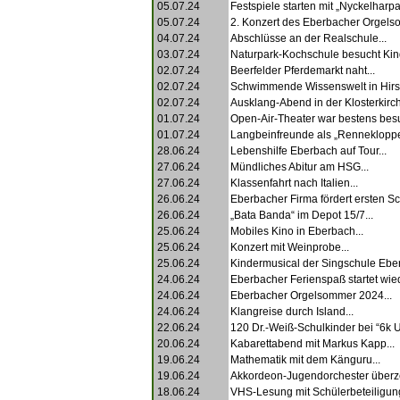
05.07.24
Festspiele starten mit „Nyckelharpa
05.07.24
2. Konzert des Eberbacher Orgels
04.07.24
Abschlüsse an der Realschule...
03.07.24
Naturpark-Kochschule besucht Kind
02.07.24
Beerfelder Pferdemarkt naht...
02.07.24
Schwimmende Wissenswelt in Hirsc
02.07.24
Ausklang-Abend in der Klosterkirch
01.07.24
Open-Air-Theater war bestens besu
01.07.24
Langbeinfreunde als „Renneklopper
28.06.24
Lebenshilfe Eberbach auf Tour...
27.06.24
Mündliches Abitur am HSG...
27.06.24
Klassenfahrt nach Italien...
26.06.24
Eberbacher Firma fördert ersten Sc
26.06.24
„Bata Banda“ im Depot 15/7...
25.06.24
Mobiles Kino in Eberbach...
25.06.24
Konzert mit Weinprobe...
25.06.24
Kindermusical der Singschule Eber
24.06.24
Eberbacher Ferienspaß startet wied
24.06.24
Eberbacher Orgelsommer 2024...
24.06.24
Klangreise durch Island...
22.06.24
120 Dr.-Weiß-Schulkinder bei “6k Un
20.06.24
Kabarettabend mit Markus Kapp...
19.06.24
Mathematik mit dem Känguru...
19.06.24
Akkordeon-Jugendorchester überze
18.06.24
VHS-Lesung mit Schülerbeteiligung