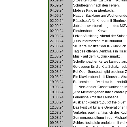
05.09.24
„RosaKehlchen“ zu Gast im Kulturla
05.09.24
Schulbeginn nach den Ferien...
04.09.24
Mobiles Kino in Eberbach...
04.09.24
Haager Backtage am Wochenende.
02.09.24
Rätselspaß für Kinder mit Sherlock
02.09.24
Jubiläumsvorbereitungen des MGV 
02.09.24
Pleutersbacher Kerwe...
28.08.24
Letzter Ausklang-Abend der Saison
27.08.24
„Duo Intermezzo“ im Kulturlabor...
25.08.24
50 Jahre Mostzelt der KG Kuckuck..
23.08.24
Tag des offenen Denkmals in Hirsc
21.08.24
Musik auf dem Kuckucksmarkt...
20.08.24
Schöllenbacher Kerwe kam gut an.
20.08.24
Geldsegen für die Kita Schatzinsel.
20.08.24
Bei Ober-Sensbach gibt es einen Z
20.08.24
Ein Klavierabend mit Kinoshita Atsu
19.08.24
Breitensteinhof wird zur Konzertbüh
19.08.24
11. Neckartaler-Gospelworkshop in
19.08.24
„Alte Meister“ geben ihre Schätze pr
13.08.24
Ferienspaß mit der Laubsäge...
13.08.24
Ausklang-Konzert „out of the blue“..
12.08.24
Das Festival für alle Generationen b
12.08.24
Verkehrsregeln anlässlich des Kuc
10.08.24
Sommerausstellung in der Michaels
09.08.24
Schlossfestspiele endeten mit viel 