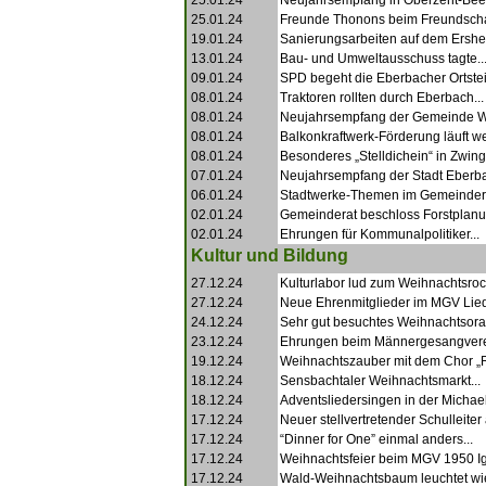
25.01.24
Neujahrsempfang in Oberzent-Beer
25.01.24
Freunde Thonons beim Freundschaft
19.01.24
Sanierungsarbeiten auf dem Ershei
13.01.24
Bau- und Umweltausschuss tagte..
09.01.24
SPD begeht die Eberbacher Ortsteil
08.01.24
Traktoren rollten durch Eberbach...
08.01.24
Neujahrsempfang der Gemeinde Wa
08.01.24
Balkonkraftwerk-Förderung läuft wei
08.01.24
Besonderes „Stelldichein“ in Zwing
07.01.24
Neujahrsempfang der Stadt Eberba
06.01.24
Stadtwerke-Themen im Gemeindera
02.01.24
Gemeinderat beschloss Forstplanun
02.01.24
Ehrungen für Kommunalpolitiker...
Kultur und Bildung
27.12.24
Kulturlabor lud zum Weihnachtsrock
27.12.24
Neue Ehrenmitglieder im MGV Lied
24.12.24
Sehr gut besuchtes Weihnachtsorat
23.12.24
Ehrungen beim Männergesangvere
19.12.24
Weihnachtszauber mit dem Chor „R
18.12.24
Sensbachtaler Weihnachtsmarkt...
18.12.24
Adventsliedersingen in der Michael
17.12.24
Neuer stellvertretender Schulleiter 
17.12.24
“Dinner for One” einmal anders...
17.12.24
Weihnachtsfeier beim MGV 1950 Ig
17.12.24
Wald-Weihnachtsbaum leuchtet wie