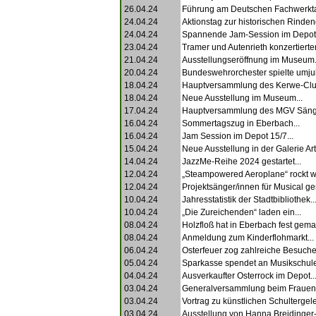
26.04.24
Führung am Deutschen Fachwerkta
24.04.24
Aktionstag zur historischen Rinde
24.04.24
Spannende Jam-Session im Depot 
23.04.24
Tramer und Autenrieth konzertierten
21.04.24
Ausstellungseröffnung im Museum.
20.04.24
Bundeswehrorchester spielte umjub
18.04.24
Hauptversammlung des Kerwe-Clu
18.04.24
Neue Ausstellung im Museum...
17.04.24
Hauptversammlung des MGV Sänge
16.04.24
Sommertagszug in Eberbach...
16.04.24
Jam Session im Depot 15/7...
15.04.24
Neue Ausstellung in der Galerie Art
14.04.24
JazzMe-Reihe 2024 gestartet...
12.04.24
„Steampowered Aeroplane“ rockt wi
12.04.24
Projektsänger/innen für Musical ges
10.04.24
Jahresstatistik der Stadtbibliothek..
10.04.24
„Die Zureichenden“ laden ein...
08.04.24
Holzfloß hat in Eberbach fest gemac
08.04.24
Anmeldung zum Kinderflohmarkt...
06.04.24
Osterfeuer zog zahlreiche Besucher
05.04.24
Sparkasse spendet an Musikschule
04.04.24
Ausverkaufter Osterrock im Depot..
03.04.24
Generalversammlung beim Frauench
03.04.24
Vortrag zu künstlichen Schultergele
03.04.24
Ausstellung von Hanna Breidinger-