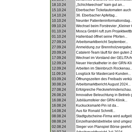
18.10.24
„Schichtwechsel“ kam gut an...
15.10.24
Eberbacher Ticketautomaten auch i
14.10.24
36. Eberbacher Apfeltag...
10.10.24
Neunter Patienteninformationstag..
09.10.24
Wechsel beim Forstrevier „Kleiner 
01.10.24
Mosca GmbH ruft zum Projektwettbe
01.10.24
Hallenbad öffnet seine Pforten...
27.09.24
Arbeitsmarktbericht September...
27.09.24
Anmeldung zur Brennholzvergabe.
20.09.24
Catalent-Team läuft für den guten Z
17.09.24
Wechsel im Vorstand der GELITA AG
12.09.24
Neuer Herzkatheter in der GRN-Klin
12.09.24
Arbeiten im Steinbruch Rockenau..
11.09.24
Losglück für Mastercard-Kunden...
03.09.24
Öffnungszeiten des Freibads verkürz
30.08.24
Arbeitsmarktbericht August 2024...
27.08.24
Erfolgreiche Fleckviehrinderschau..
26.08.24
Innovative Beleuchtung in Betrieb
16.08.24
Jubiläumsfeier der GRN-Klinik...
16.08.24
Kuckucksmarkt-Pin ist da...
14.08.24
Aus für Ronald Schmitt...
08.08.24
Stadtgutscheine-Firma wird aufgelös
08.08.24
Einzelhandelsbetriebe sind umgez
02.08.24
Sieger von Planspiel Börse geehrt..