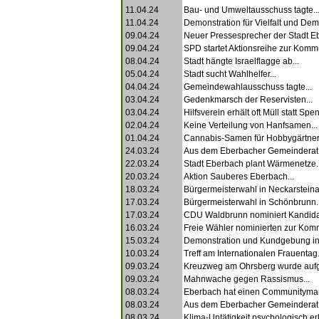
11.04.24
Bau- und Umweltausschuss tagte..
11.04.24
Demonstration für Vielfalt und Demo
09.04.24
Neuer Pressesprecher der Stadt Eb
09.04.24
SPD startet Aktionsreihe zur Komm
08.04.24
Stadt hängte Israelflagge ab...
05.04.24
Stadt sucht Wahlhelfer...
04.04.24
Gemeindewahlausschuss tagte...
03.04.24
Gedenkmarsch der Reservisten...
03.04.24
Hilfsverein erhält oft Müll statt Spe
02.04.24
Keine Verteilung von Hanfsamen...
01.04.24
Cannabis-Samen für Hobbygärtner.
24.03.24
Aus dem Eberbacher Gemeinderat.
22.03.24
Stadt Eberbach plant Wärmenetze..
20.03.24
Aktion Sauberes Eberbach...
18.03.24
Bürgermeisterwahl in Neckarsteina
17.03.24
Bürgermeisterwahl in Schönbrunn..
17.03.24
CDU Waldbrunn nominiert Kandidat
16.03.24
Freie Wähler nominierten zur Kom
15.03.24
Demonstration und Kundgebung in
10.03.24
Treff am Internationalen Frauentag.
09.03.24
Kreuzweg am Ohrsberg wurde aufg
09.03.24
Mahnwache gegen Rassismus...
08.03.24
Eberbach hat einen Communityman
08.03.24
Aus dem Eberbacher Gemeinderat.
08.03.24
Klima-Untätigkeit psychologisch erkl