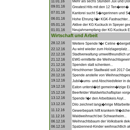
11.01.16
Mehr als sechs Stunden Jux und Dolle
09.01.16
Greatest Hits mit den 12 Ten�ren�
07.01.16
Kantorei sucht S�ngerinnen und S�
06.01.16
Hohe Ehrung f�r KGK-Fastnachter...
05.01.16
Aktive der KG Kuckuck in Speyer geeh
01.01.16
Neujahrsempfang der KG Kuckuck Eb
Wirtschaft und Arbeit
28.12.16
Weitere Spende f�r Celine �bergeb
22.12.16
Au wird wieder zum Holzlagerplatz...
22.12.16
Stadtverwaltung umweltfreundlich un
21.12.16
EWG ermittelte die Weihnachtsgewin
21.12.16
Spenden statt schenken...
21.12.16
Hirschhorner Stadtwald soll 2017 Ge
20.12.16
Spende anstelle von Weihnachtsges
19.12.16
Jubil�ums- und Abschiedsfeier in de
19.12.16
Eaton unterst�tzt gemeinn�tzige Ei
15.12.16
Beerfelder Waldwirtschaftsplan vorges
13.12.16
Spende f�r den Arbeitskeis Asyl...
13.12.16
Dilo zeichnet langj�hrige Mitarbeiter
11.12.16
Gewerbepark hilft krankem M�dchen
11.12.16
Waldweihnacht bei Schwanheim...
06.12.16
Weihnachtsbaum der Volksbank dekor
06.12.16
Spatzennest-Kinder weihnachtlich akt