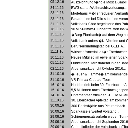
05.12.16
Auszeichnung f�r die Mosca GmbH.
24.11.16
EWG startet Weihnachtsverlosung...
23.11.16
Modehaus M�ller reduziert Verkaufs
23.11.16
Bauarbeiten bei Dilo schreiten voran.
21.11.16
Volksbank-Chor begeisterte das Publ
18.11.16
90 VR-Primax-Clubber "reisten ins Wel
15.11.16
�Burg Eberbach� auf dem Weg nach
15.11.16
Volksbank unterst�tzt Vereine und O
15.11.16
Berufserkundungstag bei GELITA...
11.11.16
Wirtschaftsmedaille f�r Eberbacher 
10.11.16
Neues Mitglied im erweiterten Spark
05.11.16
Funkelnder Herbstabend in der Bahn
02.11.16
Arbeitsmarktbericht Oktober 2016...
31.10.16
�Feuer & Flamme� am kommenden F
21.10.16
VR-Primax-Club auf Tour...
16.10.16
Hochbetrieb beim 30. Eberbacher Apf
15.10.16
5,5 Millionen nach Eberbach gespend
14.10.16
Unternehmensfilm der GELITA AG aus
11.10.16
30. Eberbacher Apfeltag am kommen
30.09.16
300 Dachst�hle aus Pleutersbach...
30.09.16
Sparkasse erweitert Vorstand...
29.09.16
Schienenersatzverkehr wegen Tunnel
29.09.16
Arbeitsmarktbericht September 2016.
29.09.16
Clubmitglieder der Volksbank auf Tour