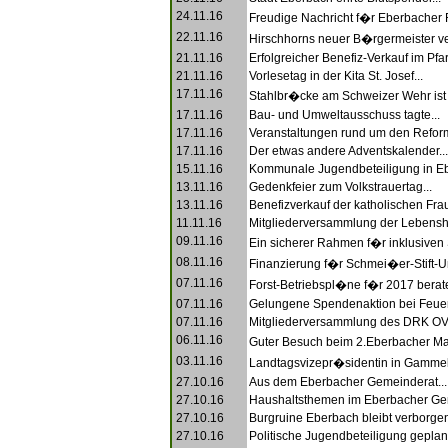
24.11.16
Freudige Nachricht f�r Eberbacher 
22.11.16
Hirschhorns neuer B�rgermeister verp
21.11.16
Erfolgreicher Benefiz-Verkauf im Pfar
21.11.16
Vorlesetag in der Kita St. Josef...
17.11.16
Stahlbr�cke am Schweizer Wehr ist fe
17.11.16
Bau- und Umweltausschuss tagte...
17.11.16
Veranstaltungen rund um den Reform
17.11.16
Der etwas andere Adventskalender...
15.11.16
Kommunale Jugendbeteiligung in Eb
13.11.16
Gedenkfeier zum Volkstrauertag...
13.11.16
Benefizverkauf der katholischen Frau
11.11.16
Mitgliederversammlung der Lebenshil
09.11.16
Ein sicherer Rahmen f�r inklusiven S
08.11.16
Finanzierung f�r Schmei�er-Stift-Um
07.11.16
Forst-Betriebspl�ne f�r 2017 berate
07.11.16
Gelungene Spendenaktion bei Feuer
07.11.16
Mitgliederversammlung des DRK OV
06.11.16
Guter Besuch beim 2.Eberbacher M
03.11.16
Landtagsvizepr�sidentin in Gammel
27.10.16
Aus dem Eberbacher Gemeinderat...
27.10.16
Haushaltsthemen im Eberbacher Gem
27.10.16
Burgruine Eberbach bleibt verborgen
27.10.16
Politische Jugendbeteiligung geplant