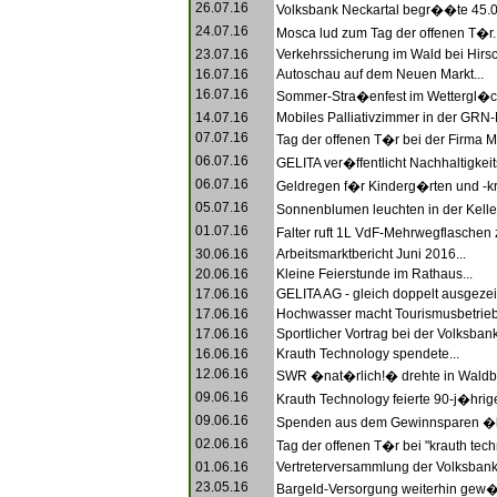
26.07.16
Volksbank Neckartal begr��te 45.00
24.07.16
Mosca lud zum Tag der offenen T�r..
23.07.16
Verkehrssicherung im Wald bei Hirsc
16.07.16
Autoschau auf dem Neuen Markt...
16.07.16
Sommer-Stra�enfest im Wettergl�ck
14.07.16
Mobiles Palliativzimmer in der GRN-Kl
07.07.16
Tag der offenen T�r bei der Firma M
06.07.16
GELITA ver�ffentlicht Nachhaltigkeit
06.07.16
Geldregen f�r Kinderg�rten und -kr
05.07.16
Sonnenblumen leuchten in der Keller
01.07.16
Falter ruft 1L VdF-Mehrwegflaschen 
30.06.16
Arbeitsmarktbericht Juni 2016...
20.06.16
Kleine Feierstunde im Rathaus...
17.06.16
GELITA AG - gleich doppelt ausgezei
17.06.16
Hochwasser macht Tourismusbetriebe
17.06.16
Sportlicher Vortrag bei der Volksbank
16.06.16
Krauth Technology spendete...
12.06.16
SWR �nat�rlich!� drehte in Waldbr
09.06.16
Krauth Technology feierte 90-j�hrig
09.06.16
Spenden aus dem Gewinnsparen �b
02.06.16
Tag der offenen T�r bei "krauth tech
01.06.16
Vertreterversammlung der Volksbank 
23.05.16
Bargeld-Versorgung weiterhin gew�hr