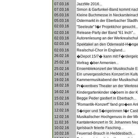
07.03.16
JazzMe 2016...
07.03.16
Simon & Garfunkel-Band kommt nach
05.03.16
Kleine Buchmesse in Neckarsteinach
05.03.16
Ostermarkt in der Eberbacher Stadtha
02.03.16
"Seeleute" f�r Projektchor gesucht...
02.03.16
Release-Party der Band "61 Inch"...
02.03.16
Autorenlesung an der Werkrealschul
02.03.16
Spektakel an den Odenwald-H�ngen
02.03.16
Realschul-Chor in England...
26.02.16
�Depot 15/7� kann mit F�rdergelde
25.02.16
Vortrag �ber Armenien...
25.02.16
Ensemblekonzert der Musikschule E
24.02.16
Ein unvergessliches Konzert im Kultur
19.02.16
Kammermusikabend der Musikschule
18.02.16
Pr�ventives Theater an der Werkreal
16.02.16
Kindergartenkinder st�bern in der 
15.02.16
Begge Peder gastiert in Eberbach...
15.02.16
"Romantik-Konzert" fand gro�en Ank
12.02.16
S�nger und S�ngerinnen f�r Castin
12.02.16
Musikalischer Hochgenuss in der Mic
11.02.16
Kantatenkonzert in St. Johannes Ne
10.02.16
Igelsbach feierte Fasching...
10.02.16
Feuerrad-Brauch in Heddesbach...