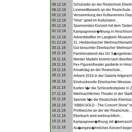
08.12.16
Schulradio an der Realschule Eberba
08.12.16
Lesewettbewerb an der Realschule..
05.12.16
Versammlung des Kulturvereins Depo
05.12.16
"Hiss" spielt im Kulturlabor...
05.12.16
Spannendes Konzert mit dem Tasten
02.12.16
Kampagnener�ffnung in Hirschhorn.
01.12.16
Adventskaffee im Langbein Museum.
01.12.16
31. Heddesbacher Weihnachtsmarkt.
30.11.16
Gut besuchter Eberbacher Weihnacht
29.11.16
Familienabend des GV S�ngerkranz
29.11.16
Meister Maddin kommt nach Beerfeld
29.11.16
Fex-Figurentheater gastierte in Hirsc
29.11.16
Kreativtag an der Realschule...
28.11.16
Artvent 2016 in der Galerie Artgerec
28.11.16
Eindrucksvolle Eberbacher Messias-
28.11.16
Karten f�r die Schlossfestspiele in 
27.11.16
Weihnachtliches Theater in der Stadth
25.11.16
Spende f�r die Realschule Eberbach
18.11.16
"ABBA GOLD - The Concert Show" in
16.11.16
Profilwoche an der der Realschule...
15.11.16
Eberbach wird weihnachtlich...
15.11.16
Kampagneer�ffnung mit �berraschu
15.11.16
Au�ergew�hnliches Konzert begeist