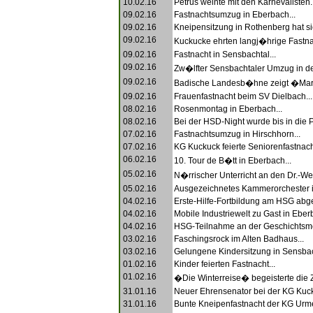
10.02.16
Petrus weinte mit den Karnevalisten..
09.02.16
Fastnachtsumzug in Eberbach...
09.02.16
Kneipensitzung in Rothenberg hat sich
09.02.16
Kuckucke ehrten langj�hrige Fastnac
09.02.16
Fastnacht in Sensbachtal...
09.02.16
Zw�lfter Sensbachtaler Umzug in der
09.02.16
Badische Landesb�hne zeigt �Mari
09.02.16
Frauenfastnacht beim SV Dielbach...
08.02.16
Rosenmontag in Eberbach...
08.02.16
Bei der HSD-Night wurde bis in die P
07.02.16
Fastnachtsumzug in Hirschhorn...
07.02.16
KG Kuckuck feierte Seniorenfastnacht
06.02.16
10. Tour de B�tt in Eberbach...
05.02.16
N�rrischer Unterricht an den Dr.-We
05.02.16
Ausgezeichnetes Kammerorchester i
04.02.16
Erste-Hilfe-Fortbildung am HSG abge
04.02.16
Mobile Industriewelt zu Gast in Eberb
04.02.16
HSG-Teilnahme an der Geschichtsmes
03.02.16
Faschingsrock im Alten Badhaus...
03.02.16
Gelungene Kindersitzung in Sensbach
01.02.16
Kinder feierten Fastnacht...
01.02.16
�Die Winterreise� begeisterte die 
31.01.16
Neuer Ehrensenator bei der KG Kuck
31.01.16
Bunte Kneipenfastnacht der KG Urmel