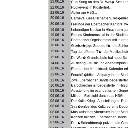
23.06.16
Cup-Song an den Dr.-Wei�-Schulen.
22.06.16
Rockevent im Klosterhof...
22.06.16
Abitur am HSG...
20.06.16
Carneval Gesellschaft e.V. res�miert
20.06.16
Freunde der Eberbacher Kantorei w�
19.06.16
Lebendiger Neckar in Hirschhorn gut
19.06.16
Buntes Kindermusical in der Stadthall
17.06.16
Eberbacher Orgelsommer mit internat
16.06.16
Gro�z�gige Spende f�r die Schlossf
15.06.16
Tag der offenen T�r der Musikschu
15.06.16
Dr.-Wei�-Grundschule hat neue Schul
14.06.16
Ausklang - Musik und Abendimpuls in
13.06.16
Eberbacher Kunstdruck-Kalender erh�
12.06.16
Feuchtfr�hliche Abiparty in der Stadt
12.06.16
Zwei Eberbacher Bands begeisterten
10.06.16
Barockorchester begeisterte in Hirsc
09.06.16
Ausstellung im evangelischen Geme
09.06.16
Mit dem Rollstuhl durch das HSG...
08.06.16
Der Kalte Krieg - Ausstellung im Rath
08.06.16
Stra�enfest des Kulturvereins Depot 
08.06.16
Musikalisches Abenteuer in der Stadt
07.06.16
Konzert mit zwei Eberbacher Bands..
07.06.16
Die �Schrubbers� putzten die Geh