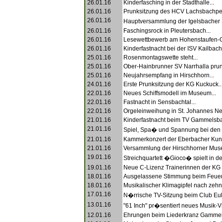
26.01.16
Kinderfasching in der Stadthalle...
26.01.16
Prunksitzung des HCV Lachsbachper
26.01.16
Hauptversammlung der Igelsbacher 
26.01.16
Faschingsrock in Pleutersbach...
26.01.16
Lesewettbewerb am Hohenstaufen-
26.01.16
Kinderfastnacht bei der ISV Kailbach.
25.01.16
Rosenmontagswette steht...
25.01.16
Ober-Hainbrunner SV Narrhalla prunk
25.01.16
Neujahrsempfang in Hirschhorn...
24.01.16
Erste Prunksitzung der KG Kuckuck..
22.01.16
Neues Schiffsmodell im Museum...
22.01.16
Fastnacht in Sensbachtal...
22.01.16
Orgeleinweihung in St. Johannes N
21.01.16
Kinderfastnacht beim TV Gammelsba
21.01.16
Spiel, Spa� und Spannung bei den Ri
21.01.16
Kammerkonzert der Eberbacher Kuns
21.01.16
Versammlung der Hirschhorner Muse
19.01.16
Streichquartett �Gioco� spielt in de
19.01.16
Neue C-Lizenz Trainerinnen der KG 
18.01.16
Ausgelassene Stimmung beim Feuerw
18.01.16
Musikalischer Klimagipfel nach zehn
17.01.16
N�rrische TV-Sitzung beim Club Eul
13.01.16
"61 Inch" pr�sentiert neues Musik-Vi
12.01.16
Ehrungen beim Liederkranz Gammel