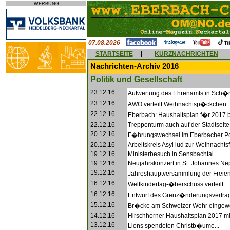
WERBUNG
07.08.2026
STARTSEITE
|
KURZNACHRICHTEN
Nachrichten-Archiv 2016
Politik und Gesellschaft
23.12.16
Aufwertung des Ehrenamts in Sch�n
23.12.16
AWO verteilt Weihnachtsp�ckchen..
22.12.16
Eberbach: Haushaltsplan f�r 2017 b
22.12.16
Treppenturm auch auf der Stadtseite 
20.12.16
F�hrungswechsel im Eberbacher Poli
20.12.16
Arbeitskreis Asyl lud zur Weihnachtsfe
19.12.16
Ministerbesuch in Sensbachtal...
19.12.16
Neujahrskonzert in St. Johannes Ne
19.12.16
Jahreshauptversammlung der Freien
16.12.16
Weltkindertag-�berschuss verteilt...
16.12.16
Entwurf des Grenz�nderungsvertrags 
15.12.16
Br�cke am Schweizer Wehr eingewei
14.12.16
Hirschhorner Haushaltsplan 2017 mit
13.12.16
Lions spendeten Christb�ume...