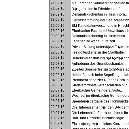
21.09.16
Maulbronner Kammerchor gastiert in
21.09.16
B�rgeraktion in Friedrichsdorf...
19.09.16
Dekanatskirchentag in Hirschhorn...
18.09.16
Caritassammlung der Seelsorgeein
16.09.16
BM-Kandidatenvorstellung in Hirschh
15.09.16
Eberbacher Bau- und Umweltausschu
09.09.16
Dekanatskirchentag in Hirschhorn...
07.09.16
Lebenshilfe war auf Freizeit...
26.08.16
Private Stiftung unterst�tzt Fl�chtlin
22.08.16
Festgottesdienst in der Stadthalle...
20.08.16
Benefizveranstaltung f�r f�nfj�hr
17.08.16
Aufhebung des Grundbuchamtes...
17.08.16
Zweites Sommerfest im Schl�sselack
17.08.16
Hoher Besuch beim Segelfliegerclub
04.08.16
Prominent besetzter Runder Tisch in
01.08.16
Stadtverordnete verabschieden Minu
28.07.16
Eberbacher Gemeinderat tagte...
28.07.16
Wechsel im Eberbacher Gemeinderat
28.07.16
Spenden�bergabe des Flohmarkttea
22.07.16
Drei Interessenten f�r den B�rgerme
19.07.16
Die Lebenshilfe Eberbach feierte ihr
18.07.16
Bau- und Umweltausschuss tagte...
18.07.16
Ein au�ergew�hnliches Konzerterle