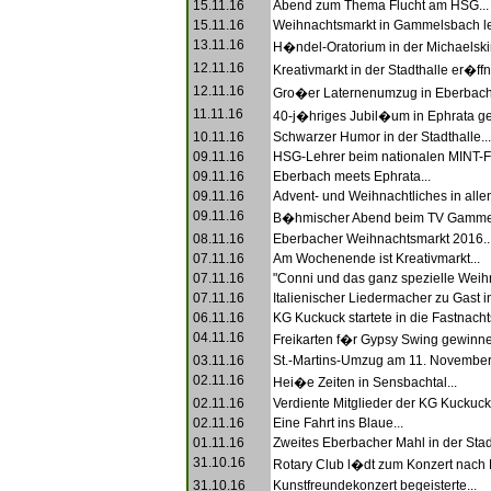
15.11.16
Abend zum Thema Flucht am HSG...
15.11.16
Weihnachtsmarkt in Gammelsbach leb
13.11.16
H�ndel-Oratorium in der Michaelskir
12.11.16
Kreativmarkt in der Stadthalle er�ffne
12.11.16
Gro�er Laternenumzug in Eberbach.
11.11.16
40-j�hriges Jubil�um in Ephrata gefe
10.11.16
Schwarzer Humor in der Stadthalle...
09.11.16
HSG-Lehrer beim nationalen MINT-Fes
09.11.16
Eberbach meets Ephrata...
09.11.16
Advent- und Weihnachtliches in allen
09.11.16
B�hmischer Abend beim TV Gammel
08.11.16
Eberbacher Weihnachtsmarkt 2016..
07.11.16
Am Wochenende ist Kreativmarkt...
07.11.16
"Conni und das ganz spezielle Weihna
07.11.16
Italienischer Liedermacher zu Gast in
06.11.16
KG Kuckuck startete in die Fastnach
04.11.16
Freikarten f�r Gypsy Swing gewinne
03.11.16
St.-Martins-Umzug am 11. November.
02.11.16
Hei�e Zeiten in Sensbachtal...
02.11.16
Verdiente Mitglieder der KG Kuckuck 
02.11.16
Eine Fahrt ins Blaue...
01.11.16
Zweites Eberbacher Mahl in der Stadt
31.10.16
Rotary Club l�dt zum Konzert nach B
31.10.16
Kunstfreundekonzert begeisterte...