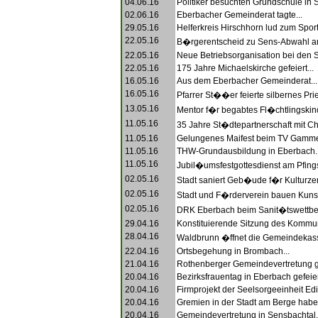
04.06.16
Politiker besuchten Grundschule in S
02.06.16
Eberbacher Gemeinderat tagte...
29.05.16
Helferkreis Hirschhorn lud zum Sportp
22.05.16
B�rgerentscheid zu Sens-Abwahl am 
22.05.16
Neue Betriebsorganisation bei den S
22.05.16
175 Jahre Michaelskirche gefeiert...
16.05.16
Aus dem Eberbacher Gemeinderat...
16.05.16
Pfarrer St��er feierte silbernes P
13.05.16
Mentor f�r begabtes Fl�chtlingskind
11.05.16
35 Jahre St�dtepartnerschaft mit C
11.05.16
Gelungenes Maifest beim TV Gamme
11.05.16
THW-Grundausbildung in Eberbach..
11.05.16
Jubil�umsfestgottesdienst am Pfings
02.05.16
Stadt saniert Geb�ude f�r Kulturzen
02.05.16
Stadt und F�rderverein bauen Kunst
02.05.16
DRK Eberbach beim Sanit�tswettbe
29.04.16
Konstituierende Sitzung des Kommun
28.04.16
Waldbrunn �ffnet die Gemeindekass
22.04.16
Ortsbegehung in Brombach...
21.04.16
Rothenberger Gemeindevertretung ge
20.04.16
Bezirksfrauentag in Eberbach gefeiert
20.04.16
Firmprojekt der Seelsorgeeinheit Edit
20.04.16
Gremien in der Stadt am Berge haben 
20.04.16
Gemeindevertretung in Sensbachtal.