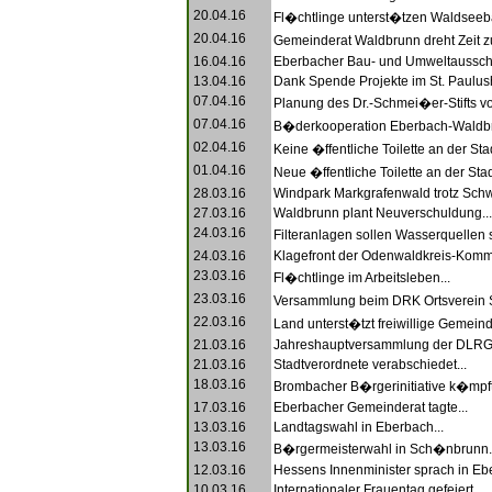
20.04.16
Fl�chtlinge unterst�tzen Waldseeb
20.04.16
Gemeinderat Waldbrunn dreht Zeit z
16.04.16
Eberbacher Bau- und Umweltausschu
13.04.16
Dank Spende Projekte im St. Paulush
07.04.16
Planung des Dr.-Schmei�er-Stifts vor
07.04.16
B�derkooperation Eberbach-Waldbr
02.04.16
Keine �ffentliche Toilette an der Sta
01.04.16
Neue �ffentliche Toilette an der Sta
28.03.16
Windpark Markgrafenwald trotz Schw
27.03.16
Waldbrunn plant Neuverschuldung...
24.03.16
Filteranlagen sollen Wasserquellen 
24.03.16
Klagefront der Odenwaldkreis-Komm
23.03.16
Fl�chtlinge im Arbeitsleben...
23.03.16
Versammlung beim DRK Ortsverein 
22.03.16
Land unterst�tzt freiwillige Gemeind
21.03.16
Jahreshauptversammlung der DLRG.
21.03.16
Stadtverordnete verabschiedet...
18.03.16
Brombacher B�rgerinitiative k�mpft 
17.03.16
Eberbacher Gemeinderat tagte...
13.03.16
Landtagswahl in Eberbach...
13.03.16
B�rgermeisterwahl in Sch�nbrunn..
12.03.16
Hessens Innenminister sprach in Ebe
10.03.16
Internationaler Frauentag gefeiert...