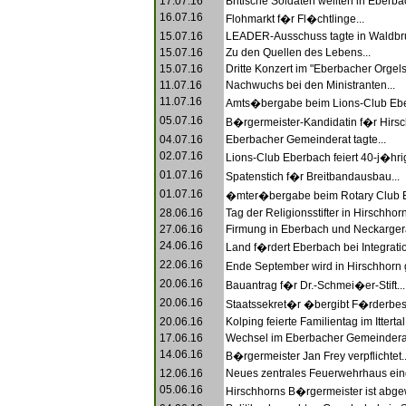
17.07.16
Britische Soldaten weilten in Eberbac
16.07.16
Flohmarkt f�r Fl�chtlinge...
15.07.16
LEADER-Ausschuss tagte in Waldbru
15.07.16
Zu den Quellen des Lebens...
15.07.16
Dritte Konzert im "Eberbacher Orgel
11.07.16
Nachwuchs bei den Ministranten...
11.07.16
Amts�bergabe beim Lions-Club Ebe
05.07.16
B�rgermeister-Kandidatin f�r Hirsc
04.07.16
Eberbacher Gemeinderat tagte...
02.07.16
Lions-Club Eberbach feiert 40-j�hri
01.07.16
Spatenstich f�r Breitbandausbau...
01.07.16
�mter�bergabe beim Rotary Club E
28.06.16
Tag der Religionsstifter in Hirschhorn
27.06.16
Firmung in Eberbach und Neckargera
24.06.16
Land f�rdert Eberbach bei Integratio
22.06.16
Ende September wird in Hirschhorn 
20.06.16
Bauantrag f�r Dr.-Schmei�er-Stift...
20.06.16
Staatssekret�r �bergibt F�rderbes
20.06.16
Kolping feierte Familientag im Ittertal.
17.06.16
Wechsel im Eberbacher Gemeinderat
14.06.16
B�rgermeister Jan Frey verpflichtet..
12.06.16
Neues zentrales Feuerwehrhaus eing
05.06.16
Hirschhorns B�rgermeister ist abge