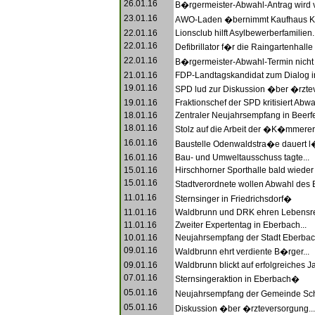
26.01.16
B�rgermeister-Abwahl-Antrag wird v
23.01.16
AWO-Laden �bernimmt Kaufhaus Kos
22.01.16
Lionsclub hilft Asylbewerberfamilien..
22.01.16
Defibrillator f�r die Raingartenhalle 
22.01.16
B�rgermeister-Abwahl-Termin nicht h
21.01.16
FDP-Landtagskandidat zum Dialog in
19.01.16
SPD lud zur Diskussion �ber �rztev
19.01.16
Fraktionschef der SPD kritisiert Abwa
18.01.16
Zentraler Neujahrsempfang in Beerfe
18.01.16
Stolz auf die Arbeit der �K�mmerer
16.01.16
Baustelle Odenwaldstra�e dauert l�
16.01.16
Bau- und Umweltausschuss tagte...
15.01.16
Hirschhorner Sporthalle bald wieder 
15.01.16
Stadtverordnete wollen Abwahl des 
11.01.16
Sternsinger in Friedrichsdorf�
11.01.16
Waldbrunn und DRK ehren Lebensrett
11.01.16
Zweiter Expertentag in Eberbach...
10.01.16
Neujahrsempfang der Stadt Eberbach
09.01.16
Waldbrunn ehrt verdiente B�rger...
09.01.16
Waldbrunn blickt auf erfolgreiches Ja
07.01.16
Sternsingeraktion in Eberbach�
05.01.16
Neujahrsempfang der Gemeinde Sc
05.01.16
Diskussion �ber �rzteversorgung...