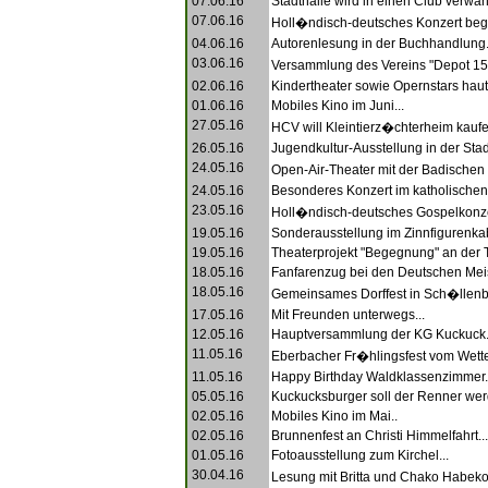
07.06.16
Stadthalle wird in einen Club verwand
07.06.16
Holl�ndisch-deutsches Konzert begei
04.06.16
Autorenlesung in der Buchhandlung.
03.06.16
Versammlung des Vereins "Depot 15
02.06.16
Kindertheater sowie Opernstars haut
01.06.16
Mobiles Kino im Juni...
27.05.16
HCV will Kleintierz�chterheim kaufe
26.05.16
Jugendkultur-Ausstellung in der Stadt
24.05.16
Open-Air-Theater mit der Badische
24.05.16
Besonderes Konzert im katholischen 
23.05.16
Holl�ndisch-deutsches Gospelkonzer
19.05.16
Sonderausstellung im Zinnfigurenkabi
19.05.16
Theaterprojekt "Begegnung" an der T
18.05.16
Fanfarenzug bei den Deutschen Meis
18.05.16
Gemeinsames Dorffest in Sch�llenb
17.05.16
Mit Freunden unterwegs...
12.05.16
Hauptversammlung der KG Kuckuck.
11.05.16
Eberbacher Fr�hlingsfest vom Wette
11.05.16
Happy Birthday Waldklassenzimmer.
05.05.16
Kuckucksburger soll der Renner wer
02.05.16
Mobiles Kino im Mai..
02.05.16
Brunnenfest an Christi Himmelfahrt...
01.05.16
Fotoausstellung zum Kirchel...
30.04.16
Lesung mit Britta und Chako Habek