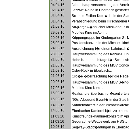
04.04.16
Jahreshauptversammlung des Verein
02.04.16
JazzMe-Reihe in Eberbach gestartet.
01.04.16
Science-Fiction-Kom�die in der Stadt
01.04.16
Verabschiedung beim Hirschhorner 
31.03.16
Au�ergew�hnlicher Musiker aus d
29.03.16
Mobiles Kino im April...
29.03.16
Krippengruppe im Kindergarten St. Ma
25.03.16
Passionskonzert in der Michaelskirch
24.03.16
Auszeichnung f�r einen Lateinsch�
23.03.16
Hauptversammlung des Kerwe-Clubs
21.03.16
Hohe Kartennachfrage f�r Schlossfes
21.03.16
Hauptversammlung des MGV Concord
21.03.16
Oster-Rock in Eberbach...
21.03.16
Gro�e �berraschung f�r die Regen
20.03.16
Hauptversammlung des MGV S�nger
17.03.16
Mobiles Kino kommt...
16.03.16
Realschule Eberbach pr�sentierte si
16.03.16
"90s- A Legend Event� in der Stadtha
14.03.16
Sonderkonzert in der Michaelskirche.
14.03.16
Eberbacher Kantorei l�dt zu einem K
11.03.16
Kunstfreunde-Kammerkonzert im April
11.03.16
Geographie-Wettbewerb am HSG...
10.03.16
Segway-Stadtf�hrungen in Eberbach