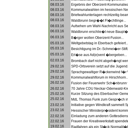
08.03.16
Ergebnis der Oberzent-Kommunalwah
08.03.16
Kommunalwahlen im hessischen Neck
08.03.16
Briefwahlunterlagen rechtzeitig bean
08.03.16
Waldbrunn begr��t Fl�chtlinge...
08.03.16
Aufsehen um Wahl-Nachricht aus Sen
06.03.16
Waldbrunn erschlie�t neue Baupl�t
06.03.16
B�rger wollen Oberzent-Fusion...
05.03.16
Weltgebetstag in Eberbach gefeiert..
05.03.16
Besichtigung im Dr.-Schmei�er-Stift.
05.03.16
Erl�se aus Ad(e)vent �bergeben...
02.03.16
Brombach darf nicht abgeh�ngt wer
29.02.16
SPD-Ortsverein setzt auf die Jugend.
29.02.16
Sprachgewaltiger R�ckenwind f�r W
29.02.16
Kommunalwahlforum in Hirschhorn..
26.02.16
Fusion der Feuerwehr Sch�nbrunn v
26.02.16
70 Jahre CDU Neckar-Odenwald-Krei
25.02.16
Kurze Sitzung des Eberbacher Gemei
25.02.16
MdL Thomas Funk zum Gespr�ch in 
23.02.16
Initiative gegen Windkraft sammelt S
23.02.16
Hessischer Ministerpr�sident kommt
22.02.16
Einladung zum anderen Gottesdienst
22.02.16
Frauen der Kreativwerkstatt spendete
19.02.16
Radfahren als ein St�ck Normalit�t.