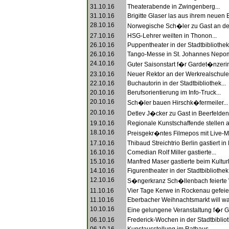
31.10.16
Theaterabende in Zwingenberg...
31.10.16
Brigitte Glaser las aus ihrem neuen B
28.10.16
Norwegische Sch�ler zu Gast an der
27.10.16
HSG-Lehrer weilten in Thonon...
26.10.16
Puppentheater in der Stadtbibliothek.
26.10.16
Tango-Messe in St. Johannes Nepom
24.10.16
Guter Saisonstart f�r Gardet�nzerin
23.10.16
Neuer Rektor an der Werkrealschule
22.10.16
Buchautorin in der Stadtbibliothek...
20.10.16
Berufsorientierung im Info-Truck...
20.10.16
Sch�ler bauen Hirschk�fermeiler...
20.10.16
Detlev J�cker zu Gast in Beerfelden.
19.10.16
Regionale Kunstschaffende stellen a
18.10.16
Preisgekr�ntes Filmepos mit Live-Mu
17.10.16
Thibaud Streichtrio Berlin gastiert in
16.10.16
Comedian Rolf Miller gastierte...
15.10.16
Manfred Maser gastierte beim Kulturl
14.10.16
Figurentheater in der Stadtbibliothek.
12.10.16
S�ngerkranz Sch�llenbach feierte W
11.10.16
Vier Tage Kerwe in Rockenau gefeiert
11.10.16
Eberbacher Weihnachtsmarkt will wa
10.10.16
Eine gelungene Veranstaltung f�r G
06.10.16
Frederick-Wochen in der Stadtbibliot