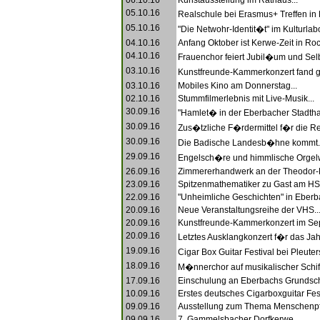
06.10.16
Kunstausstellung im Rathaus...
05.10.16
Realschule bei Erasmus+ Treffen in
05.10.16
"Die Netwohr-Identit�t" im Kulturlabo
04.10.16
Anfang Oktober ist Kerwe-Zeit in Roc
04.10.16
Frauenchor feiert Jubil�um und Selb
03.10.16
Kunstfreunde-Kammerkonzert fand g
03.10.16
Mobiles Kino am Donnerstag...
02.10.16
Stummfilmerlebnis mit Live-Musik...
30.09.16
"Hamlet� in der Eberbacher Stadthal
30.09.16
Zus�tzliche F�rdermittel f�r die Re
30.09.16
Die Badische Landesb�hne kommt..
29.09.16
Engelsch�re und himmlische Orgelw
26.09.16
Zimmererhandwerk an der Theodor-F
23.09.16
Spitzenmathematiker zu Gast am HS
22.09.16
"Unheimliche Geschichten" in Eberba
20.09.16
Neue Veranstaltungsreihe der VHS..
20.09.16
Kunstfreunde-Kammerkonzert im Sep
20.09.16
Letztes Ausklangkonzert f�r das Jah
19.09.16
Cigar Box Guitar Festival bei Pleu
18.09.16
M�nnerchor auf musikalischer Schiff
17.09.16
Einschulung an Eberbachs Grundsch
10.09.16
Erstes deutsches Cigarboxguitar Festi
09.09.16
Ausstellung zum Thema Menschenpfl
09.09.16
7. Gammelsbacher Dorfkerwe...