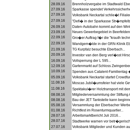
28.09.16
Brennholzvergabe im Stadtwald Eber
27.09.16
Sparkasse spendet Verkehrssicherhe
27.09.16
Volksbank Neckartal schlie�t Filialen
27.09.16
"Defi� in der Sparkasse Str�mpfelb
26.09.16
Daten-Autobahn kommt auf den Wint
23.09.16
Neues Gewerbegebiet in Beerfelden.
22.09.16
Gro�er Auftrag f�r die "krauth tech
22.09.16
Wandgem�lde in der GRN-Klinik Eber
21.09.16
TG Kurpfalz besuchte Eberbach...
20.09.16
Investor van den Berg verl�sst Hirsc
16.09.16
Vollsperrung der L 595...
12.09.16
Gartenmarkt auf Schloss Zwingenber
10.09.16
Spenden aus Catalent-Familientag 
05.09.16
Volksbank Neckartal startet Crowdfun
11.08.16
Moscas Jubil�umsfeier hat viele Gew
11.08.16
Spektakul�rer Holztransport mit de
08.08.16
Mitgliederversammlung der Stiftung A
08.08.16
Bau der JET Tankstelle kann beginne
05.08.16
Versammlung der Eberbacher Werbe
01.08.16
Richtfest im Rosenturmquartier...
28.07.16
Arbeitsmarktbericht Juli 2016...
28.07.16
Stadtwerke warnen vor betr�gerisch
27.07.16
Volksbank Mitglieder und Kunden auf