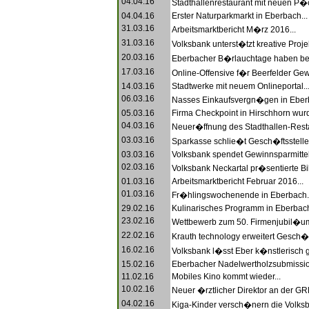
04.04.16
Stadthallenrestaurant mit neuen P�c
04.04.16
Erster Naturparkmarkt in Eberbach...
31.03.16
Arbeitsmarktbericht M�rz 2016...
31.03.16
Volksbank unterst�tzt kreative Projek
20.03.16
Eberbacher B�rlauchtage haben be
17.03.16
Online-Offensive f�r Beerfelder Gew
14.03.16
Stadtwerke mit neuem Onlineportal..
06.03.16
Nasses Einkaufsvergn�gen in Eberb
05.03.16
Firma Checkpoint in Hirschhorn wurde
04.03.16
Neuer�ffnung des Stadthallen-Restau
03.03.16
Sparkasse schlie�t Gesch�ftsstellen
03.03.16
Volksbank spendet Gewinnsparmittel.
02.03.16
Volksbank Neckartal pr�sentierte Bi
01.03.16
Arbeitsmarktbericht Februar 2016...
01.03.16
Fr�hlingswochenende in Eberbach..
29.02.16
Kulinarisches Programm in Eberbach
23.02.16
Wettbewerb zum 50. Firmenjubil�um
22.02.16
Krauth technology erweitert Gesch�ft
16.02.16
Volksbank l�sst Eber k�nstlerisch ge
15.02.16
Eberbacher Nadelwertholzsubmissio
11.02.16
Mobiles Kino kommt wieder...
10.02.16
Neuer �rztlicher Direktor an der GRN
04.02.16
Kiga-Kinder versch�nern die Volksba