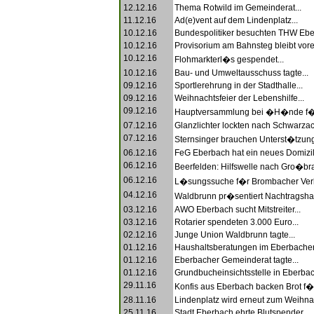
12.12.16
Thema Rotwild im Gemeinderat...
11.12.16
Ad(e)vent auf dem Lindenplatz...
10.12.16
Bundespolitiker besuchten THW Ebe
10.12.16
Provisorium am Bahnsteg bleibt vorer
10.12.16
Flohmarkterl�s gespendet...
10.12.16
Bau- und Umweltausschuss tagte...
09.12.16
Sportlerehrung in der Stadthalle...
09.12.16
Weihnachtsfeier der Lebenshilfe...
09.12.16
Hauptversammlung bei �H�nde f�r
07.12.16
Glanzlichter lockten nach Schwarzac
07.12.16
Sternsinger brauchen Unterst�tzung
06.12.16
FeG Eberbach hat ein neues Domizil.
06.12.16
Beerfelden: Hilfswelle nach Gro�bran
06.12.16
L�sungssuche f�r Brombacher Ver
04.12.16
Waldbrunn pr�sentiert Nachtragshau
03.12.16
AWO Eberbach sucht Mitstreiter...
03.12.16
Rotarier spendeten 3.000 Euro...
02.12.16
Junge Union Waldbrunn tagte...
01.12.16
Haushaltsberatungen im Eberbacher
01.12.16
Eberbacher Gemeinderat tagte...
01.12.16
Grundbucheinsichtsstelle in Eberbac
29.11.16
Konfis aus Eberbach backen Brot f�r 
28.11.16
Lindenplatz wird erneut zum Weihna
25.11.16
Stadt Eberbach ehrte Blutspender...