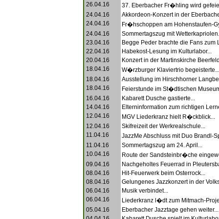
26.04.16
37. Eberbacher Fr�hling wird gefeier
24.04.16
Akkordeon-Konzert in der Eberbacher
24.04.16
Fr�hschoppen am Hohenstaufen-Gy
24.04.16
Sommertagszug mit Wetterkapriolen.
23.04.16
Begge Peder brachte die Fans zum L
22.04.16
Habekost-Lesung im Kulturlabor...
20.04.16
Konzert in der Martinskirche Beerfeld
18.04.16
W�rzburger Klaviertrio begeisterte..
18.04.16
Ausstellung im Hirschhorner Langbe
18.04.16
Feierstunde im St�dtischen Museum
16.04.16
Kabarett Dusche gastierte...
14.04.16
Elterninformation zum richtigen Lerne
12.04.16
MGV Liederkranz hielt R�ckblick...
12.04.16
Skifreizeit der Werkrealschule...
11.04.16
JazzMe Abschluss mit Duo Brandl-S
11.04.16
Sommertagszug am 24. April...
10.04.16
Route der Sandsteinbr�che eingewei
09.04.16
Nachgeholtes Feuerrad in Pleutersba
08.04.16
Hit-Feuerwerk beim Osterrock...
08.04.16
Gelungenes Jazzkonzert in der Volks
06.04.16
Musik verbindet...
06.04.16
Liederkranz l�dt zum Mitmach-Projek
05.04.16
Eberbacher Jazztage gehen weiter...
04.04.16
Kabarett Dusche spielt im Kulturlabor