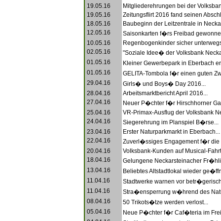
19.05.16
Mitgliederehrungen bei der Volksban
19.05.16
Zeitungsflirt 2016 fand seinen Abschl
18.05.16
Baubeginn der Leitzentrale in Neckar
12.05.16
Saisonkarten f�rs Freibad gewonnen
10.05.16
Regenbogenkinder sicher unterwegs
02.05.16
"Soziale Idee� der Volksbank Neckar
01.05.16
Kleiner Gewerbepark in Eberbach er�
01.05.16
GELITA-Tombola f�r einen guten Zw
29.04.16
Girls� und Boys� Day 2016...
28.04.16
Arbeitsmarktbericht April 2016...
27.04.16
Neuer P�chter f�r Hirschhorner Gas
25.04.16
VR-Primax-Ausflug der Volksbank Nec
24.04.16
Siegerehrung im Planspiel B�rse...
23.04.16
Erster Naturparkmarkt in Eberbach...
22.04.16
Zuverl�ssiges Engagement f�r die K
20.04.16
Volksbank-Kunden auf Musical-Fahrt.
18.04.16
Gelungene Neckarsteinacher Fr�hli
13.04.16
Beliebtes Altstadtlokal wieder ge�ffn
11.04.16
Stadtwerke warnen vor betr�gerisch
11.04.16
Stra�ensperrung w�hrend des Natu
08.04.16
50 Trikots�tze werden verlost...
05.04.16
Neue P�chter f�r Caf�teria im Frei