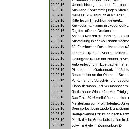
09.09.16
Unterrichtsbeginn an den Eberbache
07.09.16
Ausklang-Konzert mit jungen Streich
07.09.16
Neues HSG-Jahrbuch erschienen...
04.09.16
Ritterfest in Hirschhorn gefeiert...
31.08.16
Kuckucksmarkt ging mit Feuerwerk z
30.08.16
Tag des offenen Denkmals...
29.08.16
Asaeda-Konzert mit Meisterkurs-Teil
26.08.16
Ausstellung in der Volksbank Neckart
26.08.16
81. Eberbacher Kuckucksmarkt er�ffn
25.08.16
Ferienspa� in der Stadtbibliothek...
25.08.16
Gelungene Kerwe am Bauhof in Sch
23.08.16
Autorenlesung im Eberbacher Ferie
23.08.16
Pflanzen- und Gartenmarkt auf Schl
22.08.16
Neuer Leiter an der Oberzent-Schule
22.08.16
Verkehrs- und Versch�nerungsvere
18.08.16
Klabautermann und Seemannsgarn..
16.08.16
Rockenauer Wiesenfest von Erfolg g
15.08.16
Das Finki 2016 verlief "bombastisch�
12.08.16
Meisterkurs von Prof. Nobuhiko Asae
09.08.16
Sommerfest beim Liederkranz Gamm
09.08.16
Bedr�ckende Exkursion nach Natzwei
08.08.16
Musikalische Gottesbotschaften in der
07.08.16
Jekyll & Hyde in Zwingenberg�