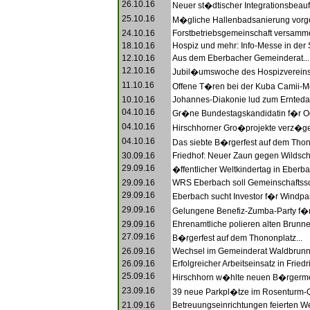
26.10.16
Neuer st�dtischer Integrationsbeauftr
25.10.16
M�gliche Hallenbadsanierung vorgest
24.10.16
Forstbetriebsgemeinschaft versammel
18.10.16
Hospiz und mehr: Info-Messe in der S
12.10.16
Aus dem Eberbacher Gemeinderat...
12.10.16
Jubil�umswoche des Hospizvereins.
11.10.16
Offene T�ren bei der Kuba Camii-M
10.10.16
Johannes-Diakonie lud zum Erntedank
04.10.16
Gr�ne Bundestagskandidatin f�r Od
04.10.16
Hirschhorner Gro�projekte verz�ger
04.10.16
Das siebte B�rgerfest auf dem Thono
30.09.16
Friedhof: Neuer Zaun gegen Wildsch
29.09.16
�ffentlicher Weltkindertag in Eberba
29.09.16
WRS Eberbach soll Gemeinschaftssc
29.09.16
Eberbach sucht Investor f�r Windpar
29.09.16
Gelungene Benefiz-Zumba-Party f�r 
29.09.16
Ehrenamtliche polieren alten Brunnen
27.09.16
B�rgerfest auf dem Thononplatz...
26.09.16
Wechsel im Gemeinderat Waldbrunn.
26.09.16
Erfolgreicher Arbeitseinsatz in Friedri
25.09.16
Hirschhorn w�hlte neuen B�rgermei
23.09.16
39 neue Parkpl�tze im Rosenturm-Qu
21.09.16
Betreuungseinrichtungen feierten Wel