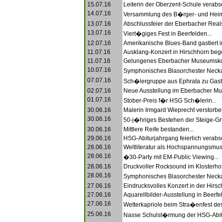
15.07.16
Leiterin der Oberzent-Schule verabsc
14.07.16
Versammlung des B�rger- und Heima
13.07.16
Abschlussfeier der Eberbacher Reals
13.07.16
Viert�giges Fest in Beerfelden...
12.07.16
Amerikanische Blues-Band gastiert i
11.07.16
Ausklang-Konzert in Hirschhorn begei
11.07.16
Gelungenes Eberbacher Museumskon
10.07.16
Symphonisches Blasorchester Necka
07.07.16
Sch�lergruppe aus Ephrata zu Gast
02.07.16
Neue Ausstellung im Eberbacher Mu
01.07.16
Stober-Preis f�r HSG Sch�lerin...
30.06.16
Malerin Irmgard Wieprecht verstorben
30.06.16
50-j�hriges Bestehen der Steige-Gr
30.06.16
Mittlere Reife bestanden...
29.06.16
HSG-Abiturjahrgang feierlich verabsc
28.06.16
Weltliteratur als Hochspannungsmusi
28.06.16
�30-Party mit EM-Public Viewing...
28.06.16
Druckvoller Rocksound im Klosterhof.
28.06.16
Symphonisches Blasorchester Neckart
27.06.16
Eindrucksvolles Konzert in der Hirsc
27.06.16
Aquarellbilder-Ausstellung in Beerfel
27.06.16
Wetterkapriole beim Stra�enfest des 
25.06.16
Nasse Schulst�rmung der HSG-Abitu