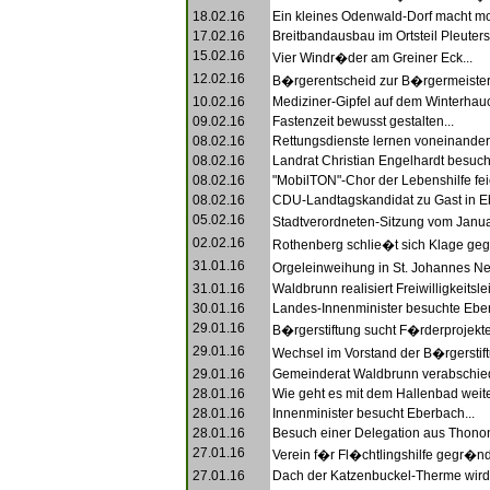
18.02.16
Ein kleines Odenwald-Dorf macht mob
17.02.16
Breitbandausbau im Ortsteil Pleuters
15.02.16
Vier Windr�der am Greiner Eck...
12.02.16
B�rgerentscheid zur B�rgermeister-
10.02.16
Mediziner-Gipfel auf dem Winterhauc
09.02.16
Fastenzeit bewusst gestalten...
08.02.16
Rettungsdienste lernen voneinander.
08.02.16
Landrat Christian Engelhardt besuch
08.02.16
"MobilTON"-Chor der Lebenshilfe feie
08.02.16
CDU-Landtagskandidat zu Gast in Eb
05.02.16
Stadtverordneten-Sitzung vom Januar
02.02.16
Rothenberg schlie�t sich Klage geg
31.01.16
Orgeleinweihung in St. Johannes
31.01.16
Waldbrunn realisiert Freiwilligkeitsle
30.01.16
Landes-Innenminister besuchte Eber
29.01.16
B�rgerstiftung sucht F�rderprojekte.
29.01.16
Wechsel im Vorstand der B�rgerstift
29.01.16
Gemeinderat Waldbrunn verabschie
28.01.16
Wie geht es mit dem Hallenbad weite
28.01.16
Innenminister besucht Eberbach...
28.01.16
Besuch einer Delegation aus Thonon
27.01.16
Verein f�r Fl�chtlingshilfe gegr�nde
27.01.16
Dach der Katzenbuckel-Therme wird 