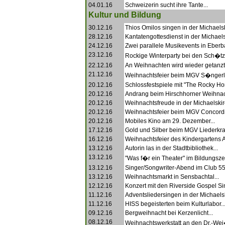
04.01.16
Schweizerin sucht ihre Tante...
Kultur und Bildung
30.12.16
Thios Omilos singen in der Michaelsk
28.12.16
Kantatengottesdienst in der Michaels
24.12.16
Zwei parallele Musikevents in Eberba
23.12.16
Rockige Winterparty bei den Sch�tz
22.12.16
An Weihnachten wird wieder getanzt.
21.12.16
Weihnachtsfeier beim MGV S�ngerlu
20.12.16
Schlossfestspiele mit "The Rocky Hor
20.12.16
Andrang beim Hirschhorner Weihnach
20.12.16
Weihnachtsfreude in der Michaelskir
20.12.16
Weihnachtsfeier beim MGV Concordi
20.12.16
Mobiles Kino am 29. Dezember...
17.12.16
Gold und Silber beim MGV Liederkra
16.12.16
Weihnachtsfeier des Kindergartens A
13.12.16
Autorin las in der Stadtbibliothek...
13.12.16
"Was f�r ein Theater" im Bildungsze
13.12.16
Singer/Songwriter-Abend im Club 55.
13.12.16
Weihnachtsmarkt in Sensbachtal...
12.12.16
Konzert mit den Riverside Gospel Sin
11.12.16
Adventsliedersingen in der Michaelsk
11.12.16
HISS begeisterten beim Kulturlabor..
09.12.16
Bergweihnacht bei Kerzenlicht...
08.12.16
Weihnachtswerkstatt an den Dr.-Wei