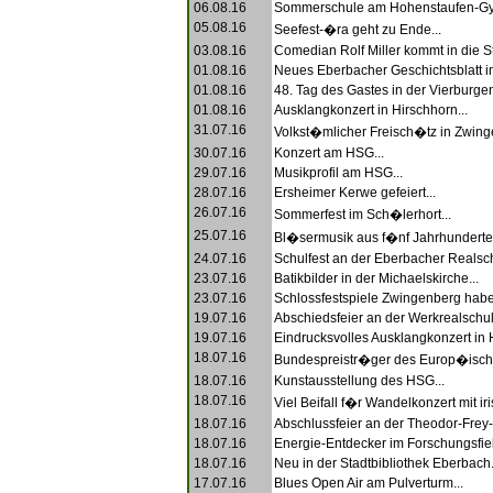
06.08.16
Sommerschule am Hohenstaufen-Gy
05.08.16
Seefest-�ra geht zu Ende...
03.08.16
Comedian Rolf Miller kommt in die St
01.08.16
Neues Eberbacher Geschichtsblatt i
01.08.16
48. Tag des Gastes in der Vierburgen
01.08.16
Ausklangkonzert in Hirschhorn...
31.07.16
Volkst�mlicher Freisch�tz in Zwing
30.07.16
Konzert am HSG...
29.07.16
Musikprofil am HSG...
28.07.16
Ersheimer Kerwe gefeiert...
26.07.16
Sommerfest im Sch�lerhort...
25.07.16
Bl�sermusik aus f�nf Jahrhunderten
24.07.16
Schulfest an der Eberbacher Realsch
23.07.16
Batikbilder in der Michaelskirche...
23.07.16
Schlossfestspiele Zwingenberg hab
19.07.16
Abschiedsfeier an der Werkrealschul
19.07.16
Eindrucksvolles Ausklangkonzert in H
18.07.16
Bundespreistr�ger des Europ�isch
18.07.16
Kunstausstellung des HSG...
18.07.16
Viel Beifall f�r Wandelkonzert mit i
18.07.16
Abschlussfeier an der Theodor-Frey-
18.07.16
Energie-Entdecker im Forschungsfieb
18.07.16
Neu in der Stadtbibliothek Eberbach.
17.07.16
Blues Open Air am Pulverturm...