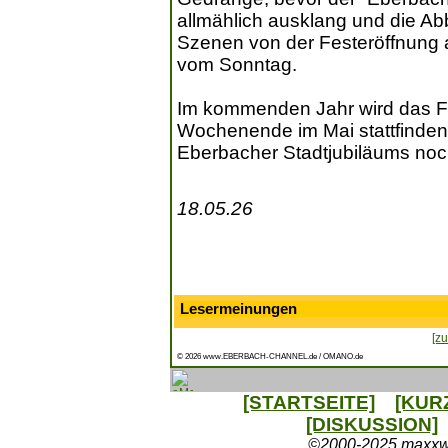
allmählich ausklang und die A
Szenen von der Festeröffnung
vom Sonntag.
Im kommenden Jahr wird das Fr
Wochenende im Mai stattfinden 
Eberbacher Stadtjubiläums noc
18.05.26
Lesermeinungen
[zu
© 2026 www.EBERBACH-CHANNEL.de / OMANO.de
[STARTSEITE]
[KUR
[DISKUSSION]
©2000-2025 maxxweb