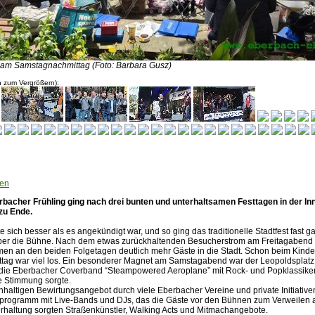
 am Samstagnachmittag (Foto: Barbara Gusz)
n zum Vergrößern):
hen
rbacher Frühling ging nach drei bunten und unterhaltsamen Festtagen in der In
zu Ende.
e sich besser als es angekündigt war, und so ging das traditionelle Stadtfest fast 
ber die Bühne. Nach dem etwas zurückhaltenden Besucherstrom am Freitagabend 
amen an den beiden Folgetagen deutlich mehr Gäste in die Stadt. Schon beim Kind
ag war viel los. Ein besonderer Magnet am Samstagabend war der Leopoldsplatz, 
die Eberbacher Coverband “Steampowered Aeroplane” mit Rock- und Popklassiker
e Stimmung sorgte.
haltigen Bewirtungsangebot durch viele Eberbacher Vereine und private Initiative
programm mit Live-Bands und DJs, das die Gäste vor den Bühnen zum Verweilen a
erhaltung sorgten Straßenkünstler, Walking Acts und Mitmachangebote.