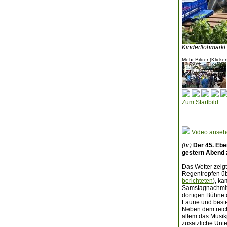
Kinderflohmarkt
Mehr Bilder (Klicke
Zum Startbild
Video anse
(hr)
Der 45. Ebe
gestern Abend 
Das Wetter zeigt
Regentropfen ü
berichteten
), k
Samstagnachmitt
dortigen Bühne 
Laune und best
Neben dem reich
allem das Musik
zusätzliche Unt