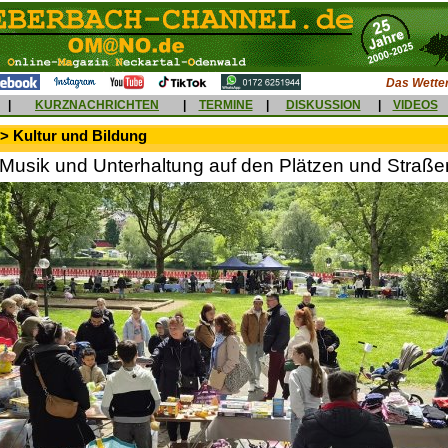
Das Wetter
|
KURZNACHRICHTEN
|
TERMINE
|
DISKUSSION
|
VIDEOS
> Kultur und Bildung
 Musik und Unterhaltung auf den Plätzen und Straße