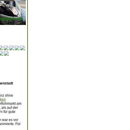
nenstadt
ganz ohne
(
wir
erflohmarkt am
als auf der
n für gute
n war es vor
nimierte. Für